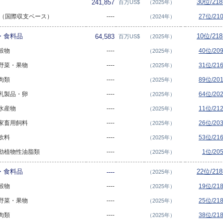
30位/21
241,857
百万US$
（2025年）
総額（国際収支ベース）
----
27位/2
（2024年）
物・食料品
10位/21
64,583
百万US$
（2025年）
 穀物
----
40位/2
（2025年）
- 野菜・果物
----
31位/2
（2025年）
 肉類
----
89位/2
（2025年）
- 乳製品・卵
----
64位/2
（2025年）
 水産物
----
11位/2
（2025年）
- 家畜用飼料
----
26位/2
（2025年）
 飲料
----
53位/2
（2025年）
 - 動植物性油脂類
----
1位/20
（2025年）
物・食料品
22位/21
----
（2025年）
 穀物
----
19位/2
（2025年）
- 野菜・果物
----
25位/2
（2025年）
 肉類
----
38位/2
（2025年）