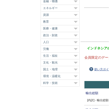
金融・物価
エネルギー
資源
教育
医療・健康
政治・財政
人口
インドネシア
労働
生活・福祉
会員限定のデー
文化・観光
国土・地理
使い方ガイ
環境・温暖化
科学・技術
輸出総額
[内訳] - 輸出