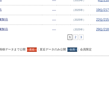
品
4位/21
----
（2025年）
品
19位/21
----
（2025年）
金属製品
22位/21
----
（2025年）
金属製品
29位/21
----
（2025年）
1
2
3
推移データまで公開
：直近データのみ公開
：会員限定
直近
会員