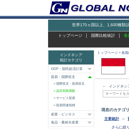
世界170ヵ国以上、1,600
トップページ
国際比較統計
各
トップページ
>
各国
インドネシア
統計カテゴリ
GDP・国民経済計算
貿易・国際収支
国際収支・貿易収支
-- インドネシ
品目別貿易額
サービス貿易
貿易関連指標
現在のカテゴ
産業・ビジネス
主要統計
＞
食品・農林水産業
さらに絞り