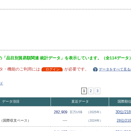
の「品目別貿易額関連 統計データ」を表示しています。（全114データ
タ・機能のご利用には
が必要です。
ログイン
データをすべて見る
ド
1
2
3
データ項目
直近データ
国際順
30位/21
282,909
百万US$
（2025年）
総額（国際収支ベース）
----
28位/2
（2024年）