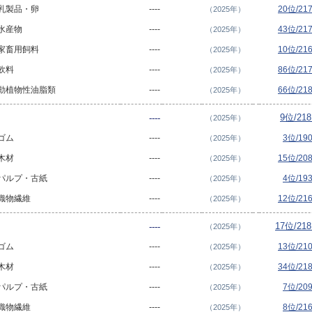
- 乳製品・卵
----
20位/2
（2025年）
 水産物
----
43位/2
（2025年）
- 家畜用飼料
----
10位/2
（2025年）
 飲料
----
86位/2
（2025年）
 - 動植物性油脂類
----
66位/2
（2025年）
9位/21
----
（2025年）
 ゴム
----
3位/19
（2025年）
 木材
----
15位/2
（2025年）
- パルプ・古紙
----
4位/19
（2025年）
- 織物繊維
----
12位/2
（2025年）
17位/21
----
（2025年）
 ゴム
----
13位/2
（2025年）
 木材
----
34位/2
（2025年）
- パルプ・古紙
----
7位/20
（2025年）
- 織物繊維
----
8位/21
（2025年）