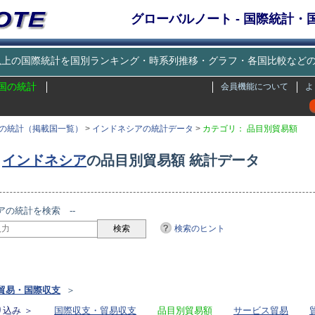
グローバルノート - 国際統計
種類以上の国際統計を国別ランキング・時系列推移・グラフ・各国比較な
国の統計
会員機能について
よ
の統計（掲載国一覧）
>
インドネシアの統計データ
>
カテゴリ： 品目別貿易額
インドネシア
の品目別貿易額 統計データ
アの統計を検索 --
検索のヒント
リ
貿易・国際収支
＞
込み ＞
国際収支・貿易収支
品目別貿易額
サービス貿易