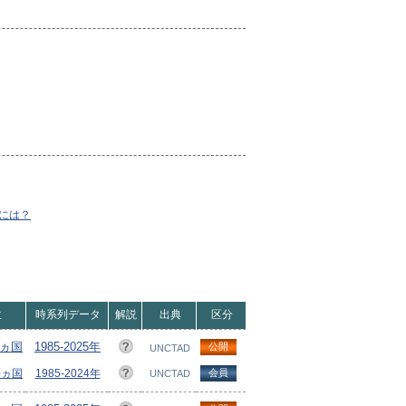
）
には？
位
時系列データ
解説
出典
区分
8ヵ国
1985-2025年
公開
UNCTAD
10ヵ国
1985-2024年
会員
UNCTAD