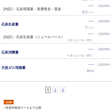
----
（2020年
[内訳] - 石炭埋蔵量 - 亜瀝青炭・亜炭
百万トン
----
（2025年
石炭生産量
千トン
----
（2025年
[内訳] - 石炭生産量（ジュールベース）
ペタジュール（PJ）
----
（2025年
石炭消費量
ペタジュール（PJ）
----
（2020年
天然ガス埋蔵量
兆m3
1
2
3
公開
：時系列推移データまで公開