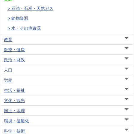
石油・石炭・天然ガス
鉱物資源
水・その他資源
教育
医療・健康
政治・財政
人口
労働
生活・福祉
文化・観光
国土・地理
環境・温暖化
科学・技術