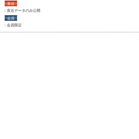
直近
：直近データのみ公開
会員
：会員限定