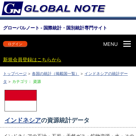
グローバルノート - 国際統計・国別統計専門サイト
MENU
ログイン
新規会員登録はこちらから
トップページ
>
各国の統計（掲載国一覧）
>
インドネシアの統計デー
タ
>
カテゴリ： 資源
インドネシア
の資源統計データ