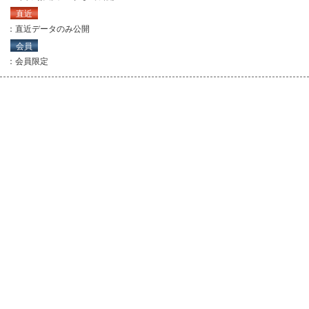
直近
：直近データのみ公開
会員
：会員限定