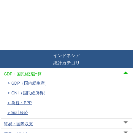
インドネシア
統計カテゴリ
GDP・国民経済計算
GDP（国内総生産）
GNI（国民総所得）
為替・PPP
家計経済
貿易・国際収支