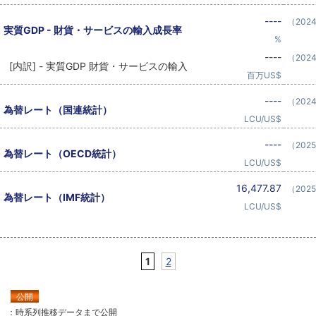
----
（202
実質GDP - 財貨・サービスの輸入成長率
%
----
（202
[内訳] - 実質GDP 財貨・サービスの輸入
百万US$
----
（202
為替レート（国連統計）
LCU/US$
----
（202
為替レート（OECD統計）
LCU/US$
16,477.87
（202
為替レート（IMF統計）
LCU/US$
1
2
公開
：時系列推移データまで公開