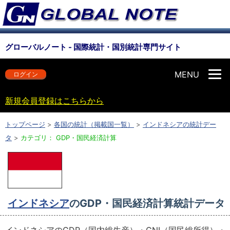
グローバルノート - 国際統計・国別統計専門サイト
MENU
ログイン
新規会員登録はこちらから
トップページ
>
各国の統計（掲載国一覧）
>
インドネシアの統計デー
タ
>
カテゴリ： GDP・国民経済計算
インドネシア
のGDP・国民経済計算統計データ