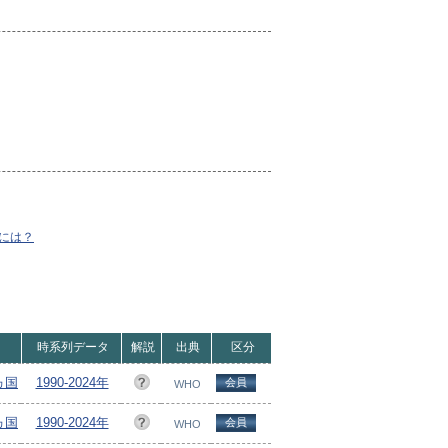
には？
時系列データ
解説
出典
区分
7ヵ国
1990-2024年
会員
WHO
7ヵ国
1990-2024年
会員
WHO