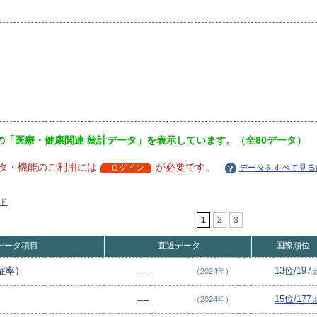
の「医療・健康関連 統計データ」を表示しています。（全80データ）
タ・機能のご利用には
が必要です。
ログイン
データをすべて見る
ド
1
2
3
データ項目
直近データ
国際順位
症率）
13位/19
----
（2024年）
15位/17
----
（2024年）