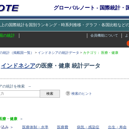
グローバルノート - 国際統計
種類以上の国際統計を国別ランキング・時系列推移・グラフ・各国比較な
国の統計
会員機能について
よ
の統計（掲載国一覧）
>
インドネシアの統計データ
>
カテゴリ： 医療・健康
インドネシア
の医療・健康 統計データ
アの統計を検索 --
検索のヒント
リ
医療・健康
＞
込み ＞
医療体制・水準
医療費
病気・感染症
出生・寿命