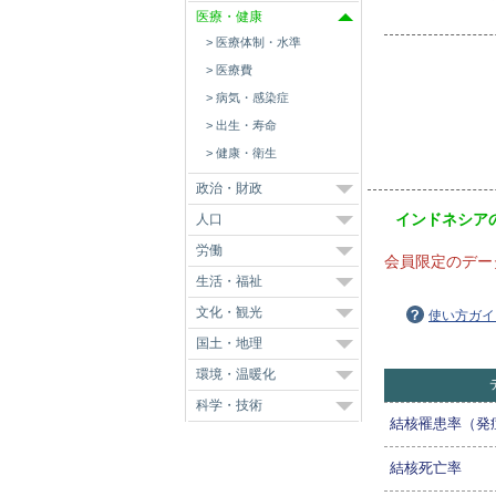
医療・健康
医療体制・水準
医療費
病気・感染症
出生・寿命
健康・衛生
政治・財政
インドネシア
人口
労働
会員限定のデー
生活・福祉
文化・観光
使い方ガイ
国土・地理
環境・温暖化
科学・技術
結核罹患率（発
結核死亡率