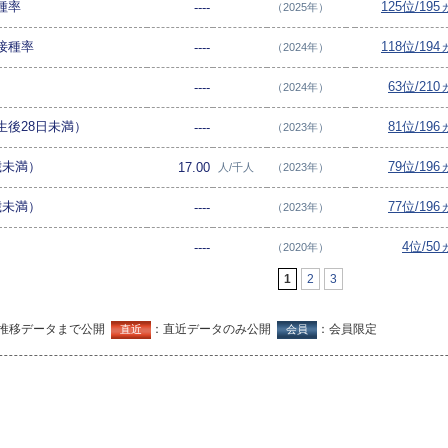
種率
125位/19
----
（2025年）
接種率
118位/19
----
（2024年）
63位/21
----
（2024年）
生後28日未満）
81位/19
----
（2023年）
歳未満）
79位/19
17.00
人/千人
（2023年）
歳未満）
77位/19
----
（2023年）
4位/50
----
（2020年）
1
2
3
推移データまで公開
：直近データのみ公開
：会員限定
直近
会員