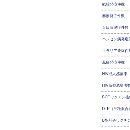
結核発症件数
麻疹発症件数
百日咳発症件数
ハンセン病発症
マラリア発症件
風疹発症件数
HIV成人感染率
HIV新規感染者
BCGワクチン接
DTP（三種混
B型肝炎ワクチ