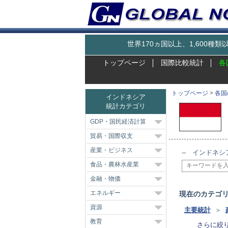
世界170ヵ国以上、1,600
トップページ
国際比較統計
各
トップページ
>
各国
インドネシア
統計カテゴリ
GDP・国民経済計算
貿易・国際収支
産業・ビジネス
-- インドネシ
食品・農林水産業
金融・物価
エネルギー
現在のカテゴ
資源
主要統計
＞
教育
さらに絞り