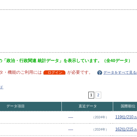
の「政治・行政関連 統計データ」を表示しています。（全40データ）
タ・機能のご利用には
が必要です。
ログイン
データをすべて見る
ド
1
2
データ項目
直近データ
国際順位
119位/210
----
（2024年）
162位/215
----
（2024年）