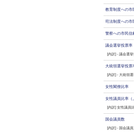
教育制度への市
司法制度への市
警察への市民信
議会選挙投票率
[内訳] - 議会
大統領選挙投票
[内訳] - 大統
女性閣僚比率
女性議員比率（
[内訳] 女性議
国会議員数
[内訳] - 国会