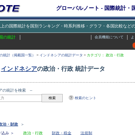
グローバルノート - 国際統計
種類以上の国際統計を国別ランキング・時系列推移・グラフ・各国比較な
国の統計
会員機能について
よ
の統計（掲載国一覧）
>
インドネシアの統計データ
>
カテゴリ： 政治・行政
インドネシア
の政治・行政 統計データ
アの統計を検索 --
検索のヒント
リ
政治・財政
＞
込み ＞
政治・行政
財政・税金
法規制