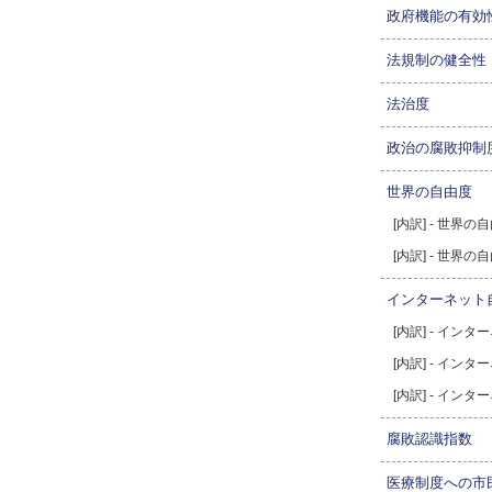
政府機能の有効
法規制の健全性
法治度
政治の腐敗抑制
世界の自由度
[内訳] - 世界
[内訳] - 世界
インターネット
[内訳] - イン
[内訳] - イン
[内訳] - イン
腐敗認識指数
医療制度への市