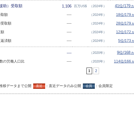
発援助）受取額
41位/179
1,106
百万US$
（2024年）
総受取額
----
18位/179
（2024年）
贈与受取額
----
28位/179
（2024年）
入額
----
12位/172
（2024年）
借入返済額
----
5位/173
（2024年）
9位/168
----
（2020年）
兵力数の労働人口比
----
114位/166
（2020年）
1
2
推移データまで公開
：直近データのみ公開
：会員限定
直近
会員