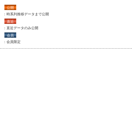
公開
：時系列推移データまで公開
直近
：直近データのみ公開
会員
：会員限定