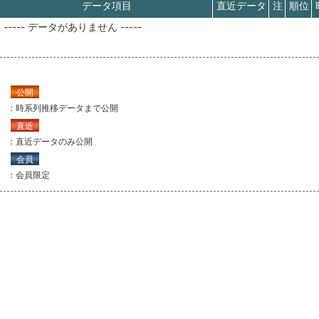
データ項目
直近データ
注
順位
----- データがありません -----
公開
：時系列推移データまで公開
直近
：直近データのみ公開
会員
：会員限定