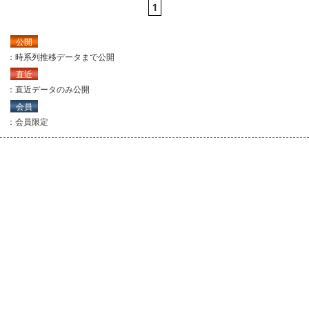
1
公開
：時系列推移データまで公開
直近
：直近データのみ公開
会員
：会員限定