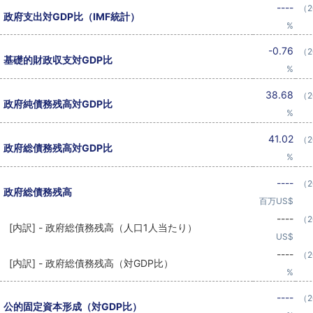
----
（2
政府支出対GDP比（IMF統計）
%
-0.76
（2
基礎的財政収支対GDP比
%
38.68
（2
政府純債務残高対GDP比
%
41.02
（2
政府総債務残高対GDP比
%
----
（2
政府総債務残高
百万US$
----
（2
[内訳] - 政府総債務残高（人口1人当たり）
US$
----
（2
[内訳] - 政府総債務残高（対GDP比）
%
----
（2
公的固定資本形成（対GDP比）