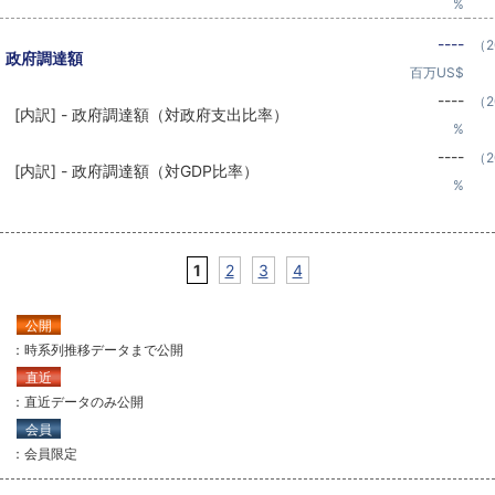
%
----
（2
政府調達額
百万US$
----
（2
[内訳] - 政府調達額（対政府支出比率）
%
----
（2
[内訳] - 政府調達額（対GDP比率）
%
1
2
3
4
公開
：時系列推移データまで公開
直近
：直近データのみ公開
会員
：会員限定