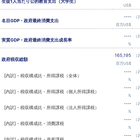
生徒1人当たり公的教育支出（大学生）
US$
----
（2
名目GDP - 政府最終消費支出
百万US$
----
（2
実質GDP - 政府最終消費支出成長率
%
165,195
（2
政府税収総額
百万US$
----
（2
[内訳] - 税収構成比 - 所得課税（全体）
%
----
（2
[内訳] - 税収構成比 - 所得課税（個人所得課税）
%
----
（2
[内訳] - 税収構成比 - 所得課税（法人所得課税）
%
----
（2
[内訳] - 税収構成比 - 消費課税
%
----
（2
[内訳] - 税収構成比 - 資産課税