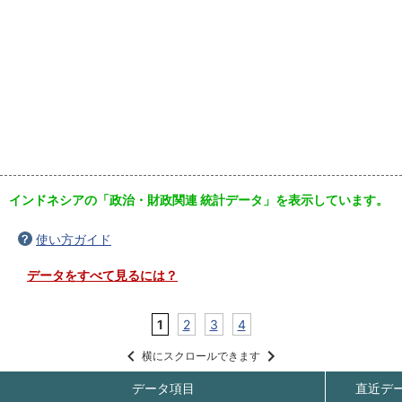
インドネシアの「政治・財政関連 統計データ」を表示しています。
使い方ガイド
データをすべて見るには？
1
2
3
4
横にスクロールできます
データ項目
直近デ