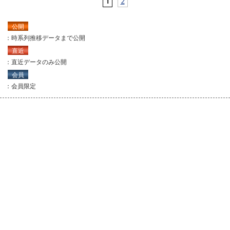
1
2
公開
：時系列推移データまで公開
直近
：直近データのみ公開
会員
：会員限定