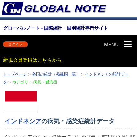
グローバルノート - 国際統計・国別統計専門サイト
MENU
ログイン
新規会員登録はこちらから
トップページ
>
各国の統計（掲載国一覧）
>
インドネシアの統計デー
タ
>
カテゴリ： 病気・感染症
インドネシア
の病気・感染症統計データ