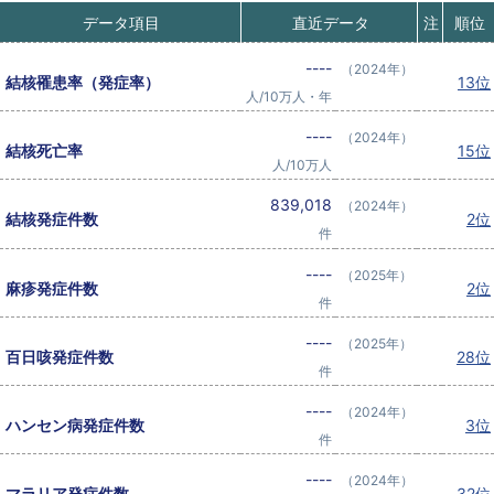
データ項目
直近データ
注
順位
----
（2024年）
結核罹患率（発症率）
13位
人/10万人・年
----
（2024年）
結核死亡率
15位
人/10万人
839,018
（2024年）
結核発症件数
2位
件
----
（2025年）
麻疹発症件数
2位
件
----
（2025年）
百日咳発症件数
28位
件
----
（2024年）
ハンセン病発症件数
3位
件
----
（2024年）
マラリア発症件数
32位