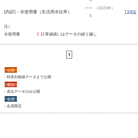
----
（2023年）
[内訳] - 水使用量（生活用水比率）
134位
%
注）
水使用量
2
計算値或いはデータの繰り越し
1
公開
：時系列推移データまで公開
直近
：直近データのみ公開
会員
：会員限定