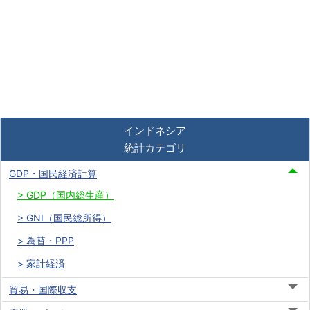
インドネシア
統計カテゴリ
GDP・国民経済計算
GDP（国内総生産）
GNI（国民総所得）
為替・PPP
家計経済
貿易・国際収支