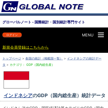
グローバルノート - 国際統計・国別統計専門サイト
MENU
ログイン
新規会員登録はこちらから
トップページ
>
各国の統計（掲載国一覧）
>
インドネシアの統計デー
タ
>
カテゴリ： GDP（国内総生産）
インドネシア
のGDP（国内総生産）統計データ