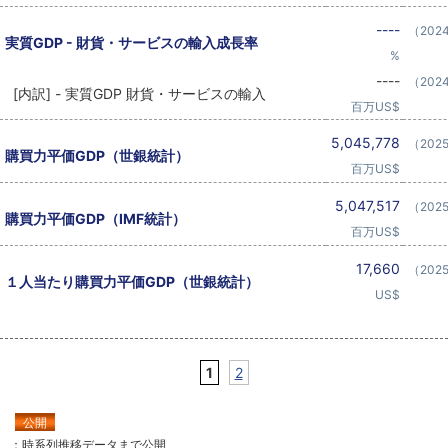
----
（202
実質GDP - 財貨・サービスの輸入成長率
%
----
（202
[内訳] - 実質GDP 財貨・サービスの輸入
百万US$
5,045,778
（202
購買力平価GDP（世銀統計）
百万US$
5,047,517
（202
購買力平価GDP（IMF統計）
百万US$
17,660
（202
１人当たり購買力平価GDP（世銀統計）
US$
1
2
公開
：時系列推移データまで公開