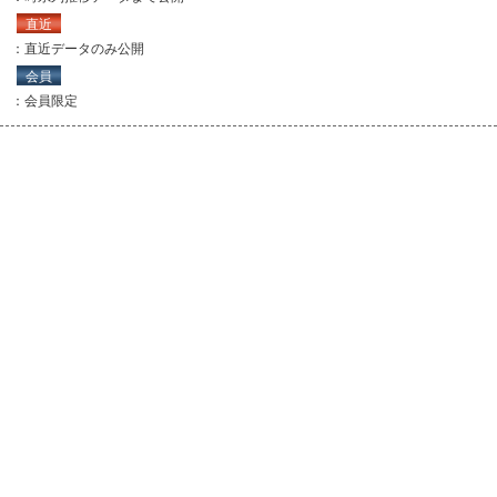
直近
：直近データのみ公開
会員
：会員限定