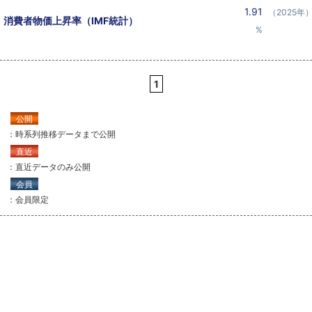
1.91
（2025年
消費者物価上昇率（IMF統計）
%
1
公開
：時系列推移データまで公開
直近
：直近データのみ公開
会員
：会員限定