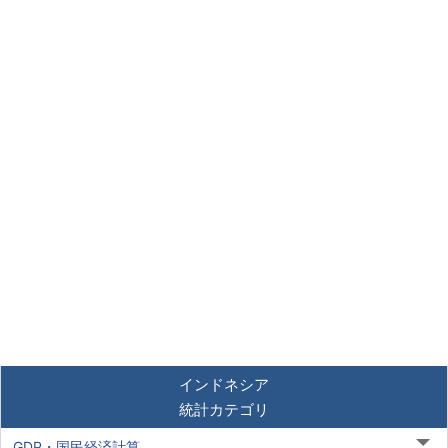
インドネシア
統計カテゴリ
GDP・国民経済計算