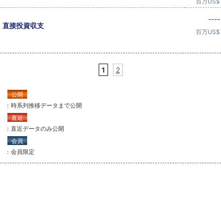
百万US$
----
直接投資収支
百万US$
1
2
公開
：時系列推移データまで公開
直近
：直近データのみ公開
会員
：会員限定