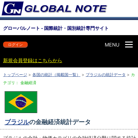
グローバルノート - 国際統計・国別統計専門サイト
MENU
ログイン
新規会員登録はこちらから
トップページ
>
各国の統計（掲載国一覧）
>
ブラジルの統計データ
>
カ
テゴリ： 金融経済
ブラジル
の金融経済統計データ