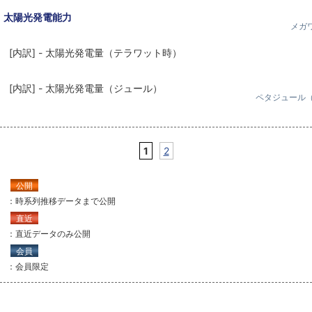
太陽光発電能力
メガ
[内訳] - 太陽光発電量（テラワット時）
[内訳] - 太陽光発電量（ジュール）
ペタジュール（
1
2
公開
：時系列推移データまで公開
直近
：直近データのみ公開
会員
：会員限定