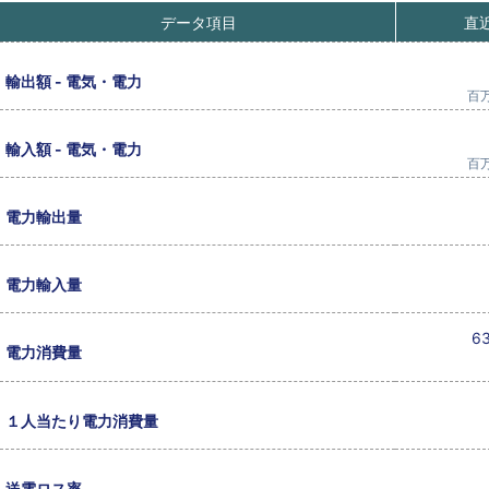
データ項目
直
輸出額 - 電気・電力
百万
輸入額 - 電気・電力
百万
電力輸出量
電力輸入量
63
電力消費量
１人当たり電力消費量
送電ロス率