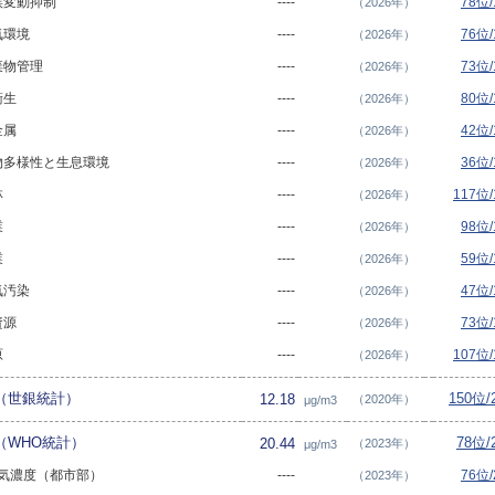
 気候変動抑制
----
78位
（2026年）
大気環境
----
76位
（2026年）
 廃棄物管理
----
73位
（2026年）
水衛生
----
80位
（2026年）
重金属
----
42位
（2026年）
- 生物多様性と生息環境
----
36位
（2026年）
林
----
117位
（2026年）
業
----
98位
（2026年）
業
----
59位
（2026年）
大気汚染
----
47位
（2026年）
水資源
----
73位
（2026年）
原
----
107位
（2026年）
度（世銀統計）
150位
12.18
（2020年）
μg/m3
度（WHO統計）
78位/
20.44
（2023年）
μg/m3
.5大気濃度（都市部）
----
76位
（2023年）