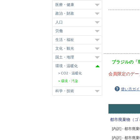
医療・健康
政治・財政
人口
労働
生活・福祉
文化・観光
国土・地理
ブラジルの「
環境・温暖化
CO2・温暖化
会員限定のデー
環境・汚染
使い方ガイ
科学・技術
都市廃棄物（ゴ
[内訳] - 都市廃
[内訳] - 都市