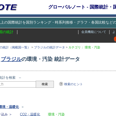
グローバルノート - 国際統計
種類以上の国際統計を国別ランキング・時系列推移・グラフ・各国比較な
国の統計
会員機能について
よ
の統計（掲載国一覧）
>
ブラジルの統計データ
>
カテゴリ： 環境・汚染
ブラジル
の環境・汚染 統計データ
統計を検索 --
検索のヒント
リ
環境・温暖化
＞
込み ＞
CO2・温暖化
環境・汚染