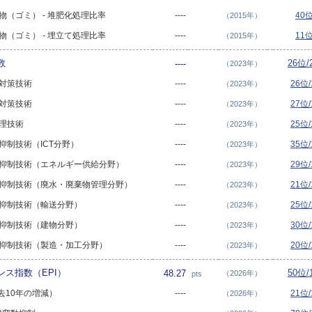
棄物（ゴミ） - 堆肥化処理比率
----
40
（2015年）
棄物（ゴミ） - 埋立て処理比率
----
11
（2015年）
数
26位/
----
（2023年）
染対策技術
----
26位
（2023年）
染対策技術
----
27位
（2023年）
管理技術
----
25位
（2023年）
動抑制技術（ICT分野）
----
35位
（2023年）
変動抑制技術（エネルギー供給分野）
----
29位
（2023年）
変動抑制技術（廃水・廃棄物管理分野）
----
21位
（2023年）
変動抑制技術（輸送分野）
----
25位
（2023年）
変動抑制技術（建物分野）
----
30位
（2023年）
変動抑制技術（製造・加工分野）
----
20位
（2023年）
ス指数（EPI）
50位/
48.27
（2026年）
pts
（過去10年の増減）
----
21位
（2026年）