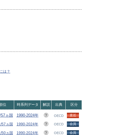
には？
順位
時系列データ
解説
出典
区分
/57ヵ国
1990-2024年
直近
OECD
位/57ヵ国
1990-2024年
会員
OECD
位/50ヵ国
1990-2024年
会員
OECD