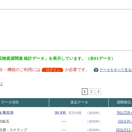
鉱物資源関連 統計データ」を表示しています。（全61データ）
タ・機能のご利用には
が必要です。
ログイン
データをすべて見る
ド
1
2
3
データ項目
直近データ
国際順位
・金属資源
3位/21
39,935
百万US$
（2025年）
 鉄鉱石
----
2位/13
（2025年）
 - 鉄屑・スクラップ
----
26位/21
（2025年）