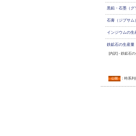
黒鉛・石墨（グ
石膏（ジプサム
インジウムの生
鉄鉱石の生産量
[内訳] - 鉄鉱
：時系列
公開