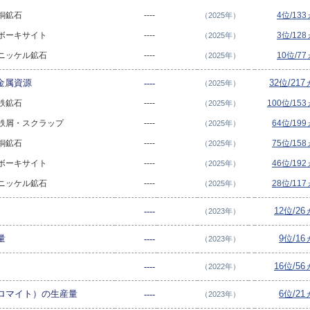
 銅鉱石
----
4位/13
（2025年）
- ボーキサイト
----
3位/12
（2025年）
- ニッケル鉱石
----
10位/7
（2025年）
・金属資源
32位/21
----
（2025年）
 鉄鉱石
----
100位/15
（2025年）
 - 鉄屑・スクラップ
----
64位/19
（2025年）
 銅鉱石
----
75位/15
（2025年）
- ボーキサイト
----
46位/19
（2025年）
- ニッケル鉱石
----
28位/11
（2025年）
12位/2
----
（2023年）
量
9位/1
----
（2023年）
16位/5
----
（2022年）
ロマイト）の生産量
6位/2
----
（2023年）