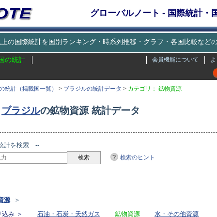
グローバルノート - 国際統計
種類以上の国際統計を国別ランキング・時系列推移・グラフ・各国比較な
国の統計
会員機能について
よ
の統計（掲載国一覧）
>
ブラジルの統計データ
>
カテゴリ： 鉱物資源
ブラジル
の鉱物資源 統計データ
統計を検索 --
検索のヒント
リ
資源
＞
込み ＞
石油・石炭・天然ガス
鉱物資源
水・その他資源