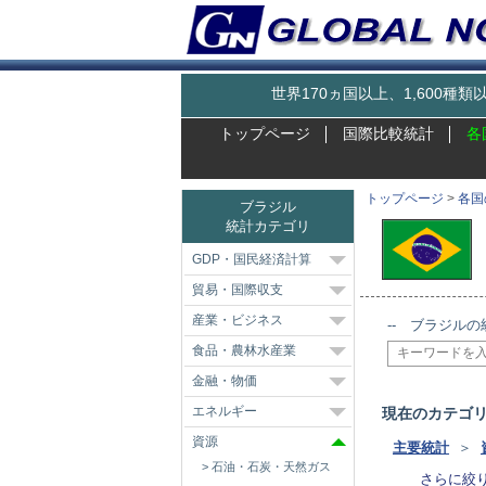
世界170ヵ国以上、1,600
トップページ
国際比較統計
各
トップページ
>
各国
ブラジル
統計カテゴリ
GDP・国民経済計算
貿易・国際収支
産業・ビジネス
-- ブラジルの
食品・農林水産業
金融・物価
エネルギー
現在のカテゴ
資源
主要統計
＞
石油・石炭・天然ガス
さらに絞り