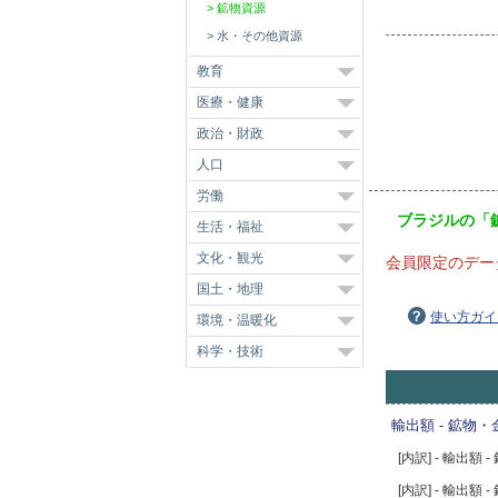
鉱物資源
水・その他資源
教育
医療・健康
政治・財政
人口
労働
ブラジルの「
生活・福祉
文化・観光
会員限定のデー
国土・地理
使い方ガイ
環境・温暖化
科学・技術
輸出額 - 鉱物
[内訳] - 輸出額 -
[内訳] - 輸出額