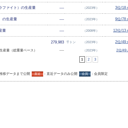
ラファイト）の生産量
3位/1
----
（2023年）
）の生産量
9位/7
----
（2023年）
産量
12位/1
----
（2008年）
2位/4
279,983
千トン
（2023年）
石の生産量（総重量ベース）
----
2位/4
（2023年）
1
2
3
推移データまで公開
：直近データのみ公開
：会員限定
直近
会員