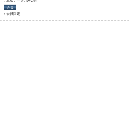
：直近データのみ公開
会員
：会員限定