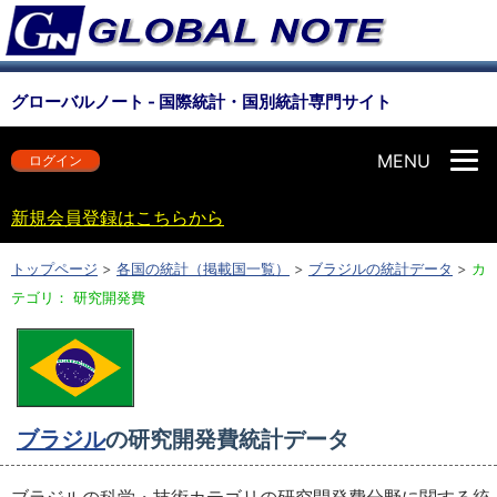
グローバルノート - 国際統計・国別統計専門サイト
MENU
ログイン
新規会員登録はこちらから
トップページ
>
各国の統計（掲載国一覧）
>
ブラジルの統計データ
>
カ
テゴリ： 研究開発費
ブラジル
の研究開発費統計データ