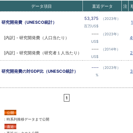
データ項目
直近データ
注
53,375
（2023年）
研究開発費（UNESCO統計）
百万US$
----
（2023年）
[内訳] - 研究開発費（人口当たり）
4
US$
----
（2014年）
[内訳] - 研究開発費（研究者１人当たり）
US$
----
（2023年）
研究開発費の対GDP比（UNESCO統計）
%
1
公開
：時系列推移データまで公開
直近