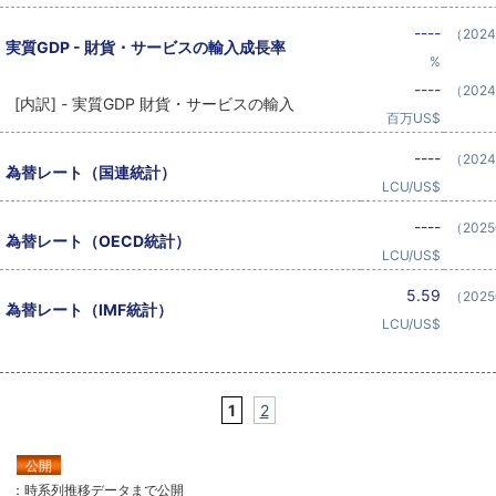
----
（202
実質GDP - 財貨・サービスの輸入成長率
%
----
（202
[内訳] - 実質GDP 財貨・サービスの輸入
百万US$
----
（202
為替レート（国連統計）
LCU/US$
----
（202
為替レート（OECD統計）
LCU/US$
5.59
（202
為替レート（IMF統計）
LCU/US$
1
2
公開
：時系列推移データまで公開