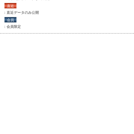
直近
：直近データのみ公開
会員
：会員限定