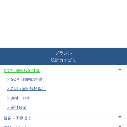
ブラジル
統計カテゴリ
GDP・国民経済計算
GDP（国内総生産）
GNI（国民総所得）
為替・PPP
家計経済
貿易・国際収支