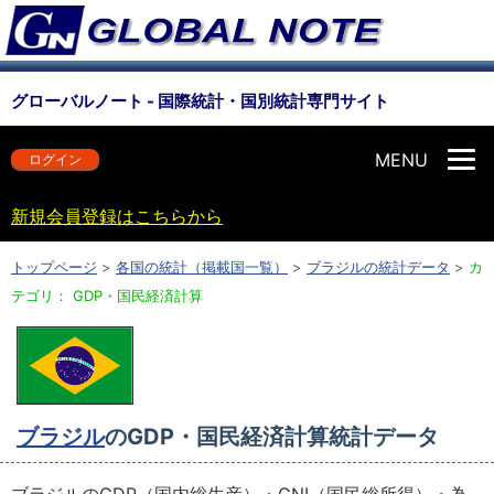
グローバルノート - 国際統計・国別統計専門サイト
MENU
ログイン
新規会員登録はこちらから
トップページ
>
各国の統計（掲載国一覧）
>
ブラジルの統計データ
>
カ
テゴリ： GDP・国民経済計算
ブラジル
のGDP・国民経済計算統計データ