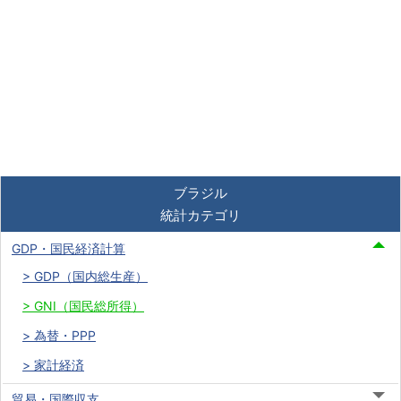
ブラジル
統計カテゴリ
GDP・国民経済計算
GDP（国内総生産）
GNI（国民総所得）
為替・PPP
家計経済
貿易・国際収支