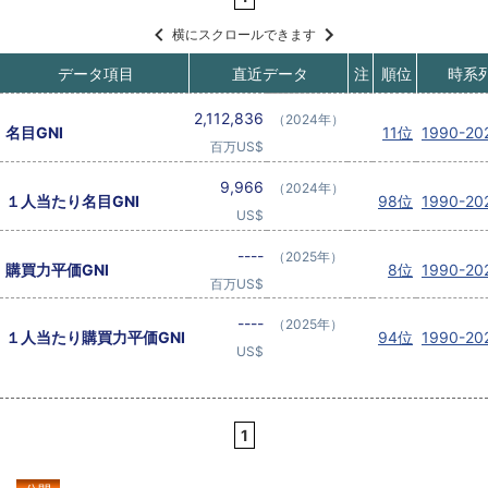
横にスクロールできます
データ項目
直近データ
注
順位
時系
2,112,836
（2024年）
名目GNI
11位
1990-2
百万US$
9,966
（2024年）
１人当たり名目GNI
98位
1990-2
US$
----
（2025年）
購買力平価GNI
8位
1990-2
百万US$
----
（2025年）
１人当たり購買力平価GNI
94位
1990-2
US$
1