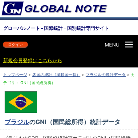
グローバルノート - 国際統計・国別統計専門サイト
MENU
ログイン
新規会員登録はこちらから
トップページ
>
各国の統計（掲載国一覧）
>
ブラジルの統計データ
>
カ
テゴリ： GNI（国民総所得）
ブラジル
のGNI（国民総所得）統計データ