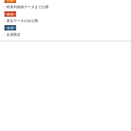
公開
：時系列推移データまで公開
直近
：直近データのみ公開
会員
：会員限定