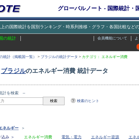
グローバルノート - 国際統計
種類以上の国際統計を国別ランキング・時系列推移・グラフ・各国比較な
国の統計
会員機能について
よ
の統計（掲載国一覧）
>
ブラジルの統計データ
>
カテゴリ： エネルギー消費
ブラジル
のエネルギー消費 統計データ
統計を検索 --
検索のヒント
リ
エネルギー
＞
込み ＞
エネルギー消費
電気・電力
エネルギー資源
エネ