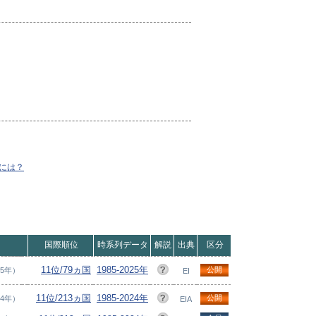
には？
国際順位
時系列データ
解説
出典
区分
11位/79ヵ国
1985-2025年
公開
25年）
EI
11位/213ヵ国
1985-2024年
公開
24年）
EIA