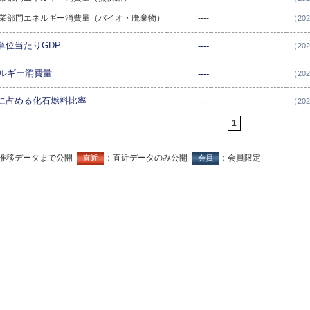
ービス業部門エネルギー消費量（バイオ・廃棄物）
----
（20
単位当たりGDP
----
（20
ネルギー消費量
----
（20
に占める化石燃料比率
----
（20
1
推移データまで公開
：直近データのみ公開
：会員限定
直近
会員