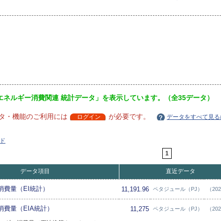
エネルギー消費関連 統計データ」を表示しています。（全35データ）
タ・機能のご利用には
が必要です。
ログイン
データをすべて見る
ド
1
データ項目
直近データ
消費量（EI統計）
11,191.96
ペタジュール（PJ）
（20
費量（EIA統計）
11,275
ペタジュール（PJ）
（20