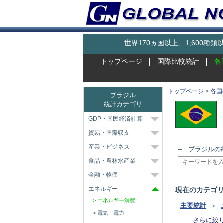
世界170ヵ国以上、1,600
トップページ
国際比較統計
各
トップページ
>
各国
ブラジル
統計カテゴリ
GDP・国民経済計算
貿易・国際収支
産業・ビジネス
-- ブラジルの
食品・農林水産業
金融・物価
エネルギー
現在のカテゴ
エネルギー消費
主要統計
＞
電気・電力
さらに絞り