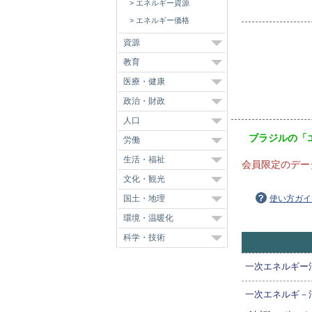
エネルギー資源
エネルギー価格
資源
教育
医療・健康
政治・財政
人口
ブラジルの「
労働
生活・福祉
会員限定のデー
文化・観光
国土・地理
使い方ガイ
環境・温暖化
科学・技術
一次エネルギー
一次エネルギ－消