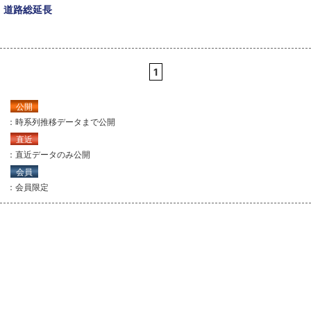
道路総延長
1
公開
：時系列推移データまで公開
直近
：直近データのみ公開
会員
：会員限定