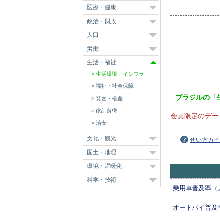
医療・健康
政治・財政
人口
労働
生活・福祉
生活環境・インフラ
福祉・社会保障
ブラジルの「
貧困・格差
家計所得
会員限定のデー
治安
文化・観光
使い方ガイ
国土・地理
環境・温暖化
科学・技術
乗用車普及率（
オートバイ普及