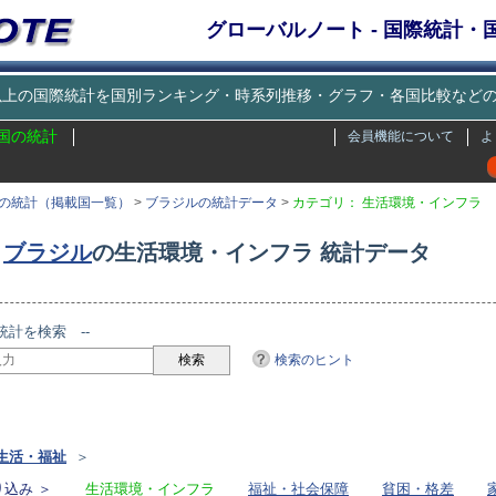
グローバルノート - 国際統計
種類以上の国際統計を国別ランキング・時系列推移・グラフ・各国比較な
国の統計
会員機能について
よ
の統計（掲載国一覧）
>
ブラジルの統計データ
>
カテゴリ： 生活環境・インフラ
ブラジル
の生活環境・インフラ 統計データ
統計を検索 --
検索のヒント
リ
生活・福祉
＞
込み ＞
生活環境・インフラ
福祉・社会保障
貧困・格差