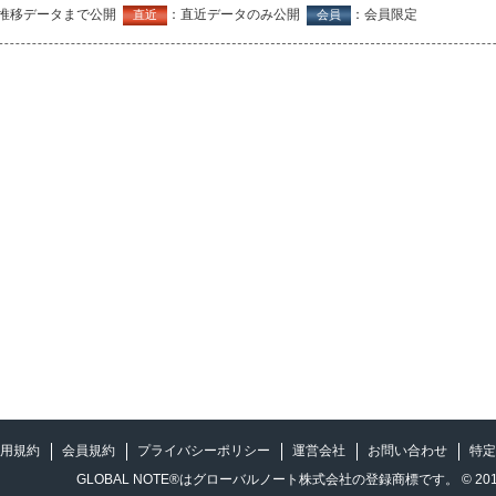
推移データまで公開
：直近データのみ公開
：会員限定
直近
会員
用規約
会員規約
プライバシーポリシー
運営会社
お問い合わせ
特定
GLOBAL NOTE®はグローバルノート株式会社の登録商標です。 © 2012-2026 GL