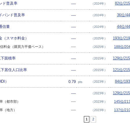
ンド普及率
82位/21
----
（2024年）
ドバンド普及率
36位/4
----
（2024年）
通信量
44位/4
----
（2024年）
金（スマホ料金）
193位/2
----
（2025年）
通信料金（購買力平価ベース）
----
188位/2
（2025年）
以下面積率
129位/2
----
（2015年）
以下居住人口比率
121位/2
----
（2015年）
DI）
84位/19
0.79
（2023年）
pts
129位/2
----
（2023年）
普及率（都市部）
----
145位/2
（2023年）
普及率（地方）
----
137位/2
（2023年）
1
2