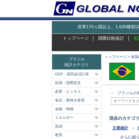
世界170ヵ国以上、1,600
トップページ
国際比較統計
各
トップページ
>
各国
ブラジル
統計カテゴリ
GDP・国民経済計算
貿易・国際収支
産業・ビジネス
-- ブラジルの
食品・農林水産業
金融・物価
エネルギー
現在のカテゴ
資源
主要統計
＞
教育
さらに絞り