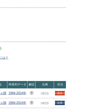
）
には？
位
時系列データ
解説
出典
区分
5ヵ国
1994-2024年
直近
OECD
4ヵ国
1994-2024年
会員
OECD