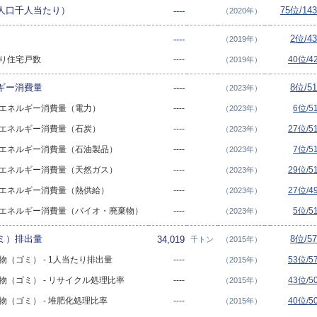
人口千人当たり）
75位/14
----
（2020年）
2位/4
----
（2019年）
当たり住宅戸数
----
40位/
（2019年）
ギー消費量
8位/5
----
（2023年）
部門エネルギー消費量（電力）
----
6位/
（2023年）
部門エネルギー消費量（石炭）
----
27位/
（2023年）
部門エネルギー消費量（石油製品）
----
7位/
（2023年）
部門エネルギー消費量（天然ガス）
----
29位/
（2023年）
部門エネルギー消費量（熱供給）
----
27位/
（2023年）
部門エネルギー消費量（バイオ・廃棄物）
----
5位/
（2023年）
ミ）排出量
8位/5
34,019
千トン
（2015年）
棄物（ゴミ） - 1人当たり排出量
----
53位/
（2015年）
廃棄物（ゴミ） - リサイクル処理比率
----
43位/
（2015年）
棄物（ゴミ） - 堆肥化処理比率
----
40位/
（2015年）