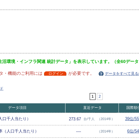
生活環境・インフラ関連 統計データ」を表示しています。（全60データ
タ・機能のご利用には
が必要です。
ログイン
データをすべて見る
ド
1
2
データ項目
直近データ
国際順
人口千人当たり）
39位/5
273.67
台/千人
（2014年）
率（人口千人当たり）
6位/5
----
（2014年）