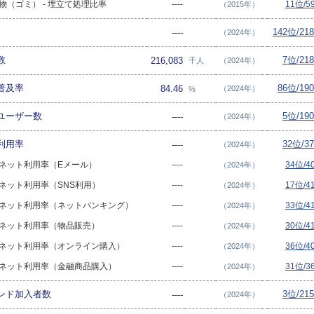
棄物（ゴミ） - 埋立て処理比率
----
11位/
（2015年）
142位/2
----
（2024年）
数
7位/21
216,083
千人
（2024年）
普及率
86位/19
84.46
（2024年）
%
ユーザー数
5位/19
----
（2024年）
利用率
32位/3
----
（2024年）
ターネット利用率（Eメール）
----
34位/
（2024年）
ターネット利用率（SNS利用）
----
17位/
（2024年）
ターネット利用率（ネットバンキング）
----
33位/
（2024年）
ターネット利用率（物品販売）
----
30位/
（2024年）
ターネット利用率（オンライン購入）
----
36位/
（2024年）
ターネット利用率（金融商品購入）
----
31位/
（2024年）
ンド加入者数
3位/21
----
（2024年）