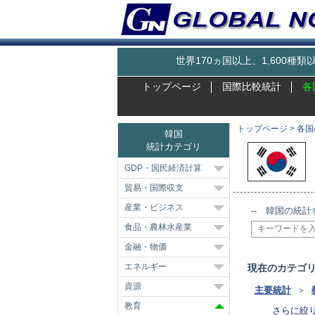
世界170ヵ国以上、1,600
トップページ
国際比較統計
各
トップページ
>
各国
韓国
統計カテゴリ
GDP・国民経済計算
貿易・国際収支
産業・ビジネス
-- 韓国の統計
食品・農林水産業
金融・物価
エネルギー
現在のカテゴ
資源
主要統計
＞
教育
さらに絞り