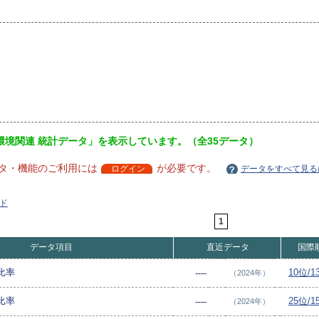
環境関連 統計データ」を表示しています。（全35データ）
タ・機能のご利用には
が必要です。
ログイン
データをすべて見る
ド
1
データ項目
直近データ
国際
比率
10位/
----
（2024年）
比率
25位/
----
（2024年）