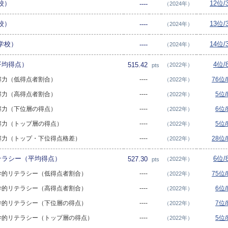
校）
12位/
----
（2024年）
校）
13位/
----
（2024年）
学校）
14位/
----
（2024年）
（平均得点）
4位/
515.42
（2022年）
pts
A 読解力（低得点者割合）
----
76位
（2022年）
A 読解力（高得点者割合）
----
5位
（2022年）
A 読解力（下位層の得点）
----
6位
（2022年）
A 読解力（トップ層の得点）
----
5位
（2022年）
A 読解力（トップ・下位得点格差）
----
28位
（2022年）
リテラシー（平均得点）
6位/
527.30
（2022年）
pts
A 数学的リテラシー（低得点者割合）
----
75位
（2022年）
A 数学的リテラシー（高得点者割合）
----
6位
（2022年）
A 数学的リテラシー（下位層の得点）
----
7位
（2022年）
SA 数学的リテラシー（トップ層の得点）
----
5位
（2022年）