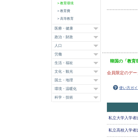
教育環境
教育費
高等教育
医療・健康
政治・財政
人口
労働
韓国の「教育
生活・福祉
文化・観光
会員限定のデー
国土・地理
使い方ガイ
環境・温暖化
科学・技術
私立大学入学者
私立高校入学者