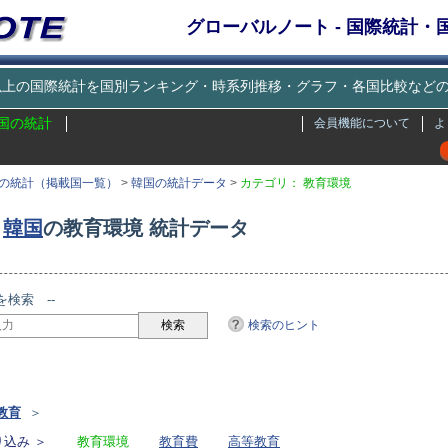
グローバルノート - 国際統計
種類以上の国際統計を国別ランキング・時系列推移・グラフ・各国比較な
国の統計
会員機能について
よ
の統計（掲載国一覧）
>
韓国の統計データ
>
カテゴリ： 教育環境
韓国
の教育環境 統計データ
を検索 --
検索のヒント
リ
教育
＞
込み ＞
教育環境
教育費
高等教育