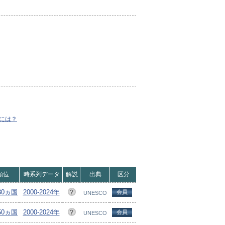
には？
順位
時系列データ
解説
出典
区分
130ヵ国
2000-2024年
会員
UNESCO
150ヵ国
2000-2024年
会員
UNESCO