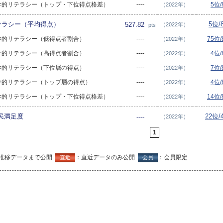
SA 数学的リテラシー（トップ・下位得点格差）
----
5位
（2022年）
リテラシー（平均得点）
5位/
527.82
（2022年）
pts
A 科学的リテラシー（低得点者割合）
----
75位
（2022年）
A 科学的リテラシー（高得点者割合）
----
4位
（2022年）
A 科学的リテラシー（下位層の得点）
----
7位
（2022年）
SA 科学的リテラシー（トップ層の得点）
----
4位
（2022年）
SA 科学的リテラシー（トップ・下位得点格差）
----
14位
（2022年）
民満足度
22位/
----
（2022年）
1
推移データまで公開
：直近データのみ公開
：会員限定
直近
会員