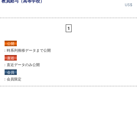
教員給与（高等学校）
US$
1
公開
：時系列推移データまで公開
直近
：直近データのみ公開
会員
：会員限定