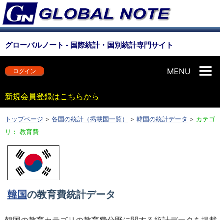
グローバルノート - 国際統計・国別統計専門サイト
MENU
ログイン
新規会員登録はこちらから
トップページ
>
各国の統計（掲載国一覧）
>
韓国の統計データ
>
カテゴ
リ： 教育費
韓国
の教育費統計データ