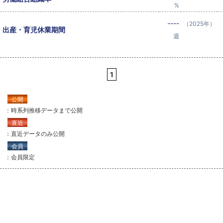
%
----
（2025年）
出産・育児休業期間
週
1
公開
：時系列推移データまで公開
直近
：直近データのみ公開
会員
：会員限定