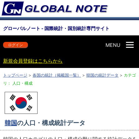
グローバルノート - 国際統計・国別統計専門サイト
MENU
ログイン
新規会員登録はこちらから
トップページ
>
各国の統計（掲載国一覧）
>
韓国の統計データ
>
カテゴ
リ： 人口・構成
韓国
の人口・構成統計データ