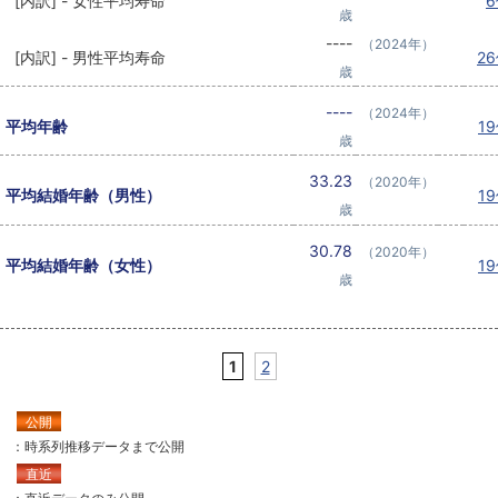
[内訳] - 女性平均寿命
歳
----
（2024年）
[内訳] - 男性平均寿命
2
歳
----
（2024年）
平均年齢
1
歳
33.23
（2020年）
平均結婚年齢（男性）
1
歳
30.78
（2020年）
平均結婚年齢（女性）
1
歳
1
2
公開
：時系列推移データまで公開
直近