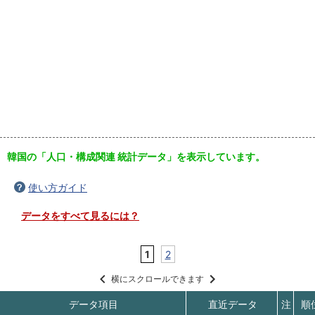
韓国の「人口・構成関連 統計データ」を表示しています。
使い方ガイド
データをすべて見るには？
1
2
横にスクロールできます
データ項目
直近データ
注
順