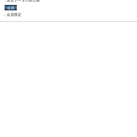
：直近データのみ公開
会員
：会員限定