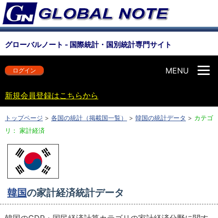
グローバルノート - 国際統計・国別統計専門サイト
MENU
ログイン
新規会員登録はこちらから
トップページ
>
各国の統計（掲載国一覧）
>
韓国の統計データ
>
カテゴ
リ： 家計経済
韓国
の家計経済統計データ