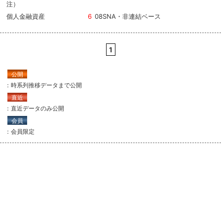
注）
個人金融資産
6
08SNA・非連結ベース
1
公開
：時系列推移データまで公開
直近
：直近データのみ公開
会員
：会員限定