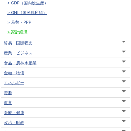
GDP（国内総生産）
GNI（国民総所得）
為替・PPP
家計経済
貿易・国際収支
産業・ビジネス
食品・農林水産業
金融・物価
エネルギー
資源
教育
医療・健康
政治・財政