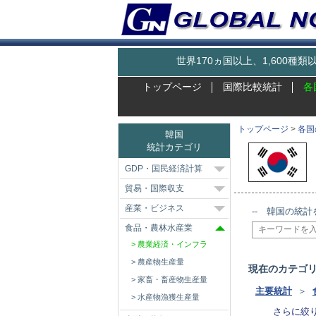
世界170ヵ国以上、1,600
トップページ
国際比較統計
各
トップページ
>
各国
韓国
統計カテゴリ
GDP・国民経済計算
貿易・国際収支
産業・ビジネス
-- 韓国の統計
食品・農林水産業
農業経済・インフラ
農産物生産量
現在のカテゴ
家畜・畜産物生産量
主要統計
＞
水産物漁獲生産量
さらに絞り