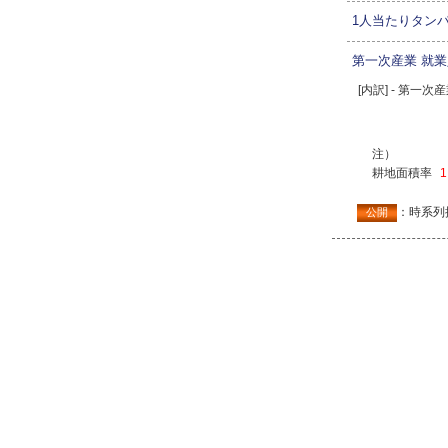
1人当たりタン
第一次産業 就
[内訳] - 第一
注）
耕地面積率
1
：時系列
公開