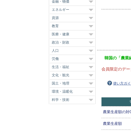
金融・物価
エネルギー
資源
教育
医療・健康
政治・財政
人口
韓国の「農業
労働
生活・福祉
会員限定のデー
文化・観光
国土・地理
使い方ガイ
環境・温暖化
科学・技術
農業生産額の対G
農業生産額