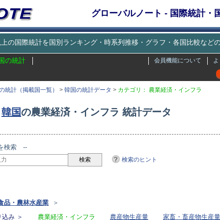
グローバルノート - 国際統計
種類以上の国際統計を国別ランキング・時系列推移・グラフ・各国比較な
国の統計
会員機能について
よ
の統計（掲載国一覧）
>
韓国の統計データ
>
カテゴリ： 農業経済・インフラ
韓国
の農業経済・インフラ 統計データ
を検索 --
検索のヒント
リ
食品・農林水産業
＞
込み ＞
農業経済・インフラ
農産物生産量
家畜・畜産物生産