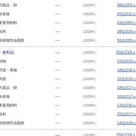
- 乳製品・卵
----
58位/202
（2025年）
 水産物
----
25位/212
（2025年）
- 家畜用飼料
----
43位/203
（2025年）
 飲料
----
26位/216
（2025年）
 - 動植物性油脂類
----
55位/205
（2025年）
物・食料品
15位/218
----
（2025年）
 穀物
----
15位/218
（2025年）
- 野菜・果物
----
18位/218
（2025年）
 肉類
----
10位/218
（2025年）
- 乳製品・卵
----
18位/217
（2025年）
 水産物
----
10位/217
（2025年）
- 家畜用飼料
----
13位/216
（2025年）
 飲料
----
25位/217
（2025年）
 - 動植物性油脂類
----
14位/218
（2025年）
15位/218
----
（2025年）