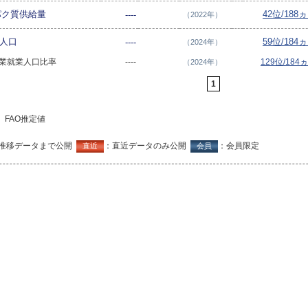
パク質供給量
42位/188
----
（2022年）
業人口
59位/184
----
（2024年）
次産業就業人口比率
----
129位/184
（2024年）
1
FAO推定値
推移データまで公開
：直近データのみ公開
：会員限定
直近
会員