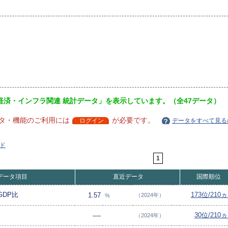
経済・インフラ関連 統計データ」を表示しています。（全47データ）
タ・機能のご利用には
が必要です。
ログイン
データをすべて見る
ド
1
データ項目
直近データ
国際順位
DP比
173位/210
1.57
（2024年）
%
30位/210
----
（2024年）