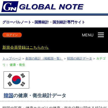
グローバルノート - 国際統計・国別統計専門サイト
MENU
ログイン
新規会員登録はこちらから
トップページ
>
各国の統計（掲載国一覧）
>
韓国の統計データ
>
カテゴ
リ： 健康・衛生
韓国
の健康・衛生統計データ