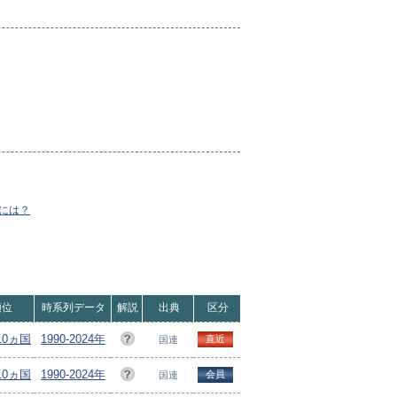
には？
順位
時系列データ
解説
出典
区分
210ヵ国
1990-2024年
直近
国連
210ヵ国
1990-2024年
会員
国連