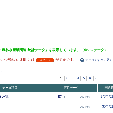
・農林水産業関連 統計データ」を表示しています。（全232データ）
タ・機能のご利用には
が必要です。
ログイン
データをすべて見る
ド
1
2
3
4
5
6
7
データ項目
直近データ
国際
DP比
173位/
1.57
（2024年）
%
30位/
----
（2024年）