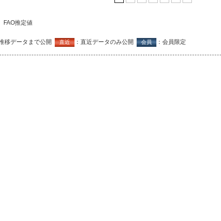
FAO推定値
推移データまで公開
：直近データのみ公開
：会員限定
直近
会員