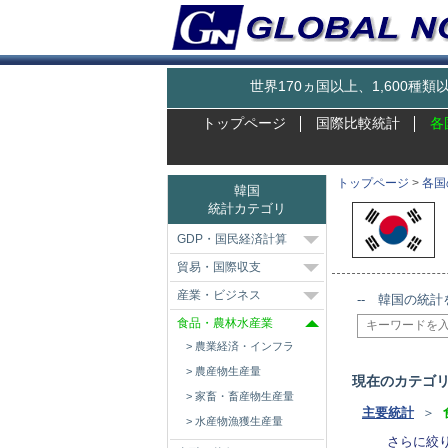
世界170ヵ国以上、1,600
トップページ
国際比較統計
各
トップページ
>
各国
韓国
統計カテゴリ
GDP・国民経済計算
貿易・国際収支
産業・ビジネス
-- 韓国の統計
食品・農林水産業
農業経済・インフラ
農産物生産量
現在のカテゴ
家畜・畜産物生産量
主要統計
＞
水産物漁獲生産量
さらに絞り