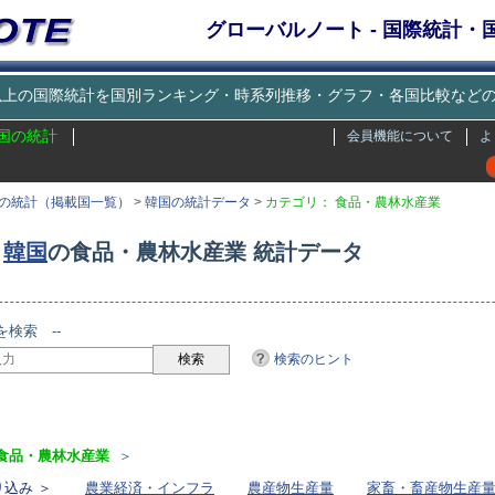
グローバルノート - 国際統計
種類以上の国際統計を国別ランキング・時系列推移・グラフ・各国比較な
国の統計
会員機能について
よ
の統計（掲載国一覧）
>
韓国の統計データ
>
カテゴリ： 食品・農林水産業
韓国
の食品・農林水産業 統計データ
を検索 --
検索のヒント
リ
食品・農林水産業
＞
込み ＞
農業経済・インフラ
農産物生産量
家畜・畜産物生産