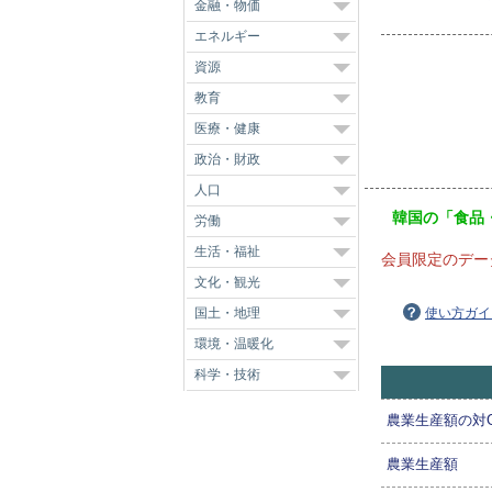
金融・物価
エネルギー
資源
教育
医療・健康
政治・財政
人口
韓国の「食品
労働
生活・福祉
会員限定のデー
文化・観光
国土・地理
使い方ガイ
環境・温暖化
科学・技術
農業生産額の対G
農業生産額