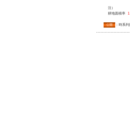
注）
耕地面積率
1
：時系列
公開