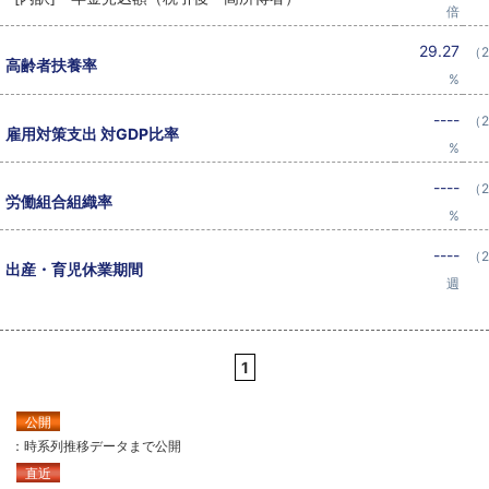
倍
29.27
（2
高齢者扶養率
%
----
（2
雇用対策支出 対GDP比率
%
----
（2
労働組合組織率
%
----
（2
出産・育児休業期間
週
1
公開
：時系列推移データまで公開
直近