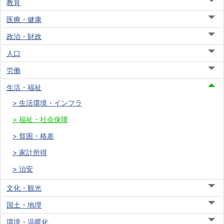
教育
医療・健康
政治・財政
人口
労働
生活・福祉
生活環境・インフラ
福祉・社会保障
貧困・格差
家計所得
治安
文化・観光
国土・地理
環境・温暖化