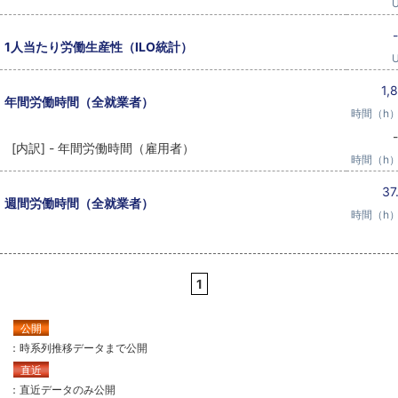
-
1人当たり労働生産性（ILO統計）
1,
年間労働時間（全就業者）
時間（h）
-
[内訳] - 年間労働時間（雇用者）
時間（h）
37
週間労働時間（全就業者）
時間（h）
1
公開
：時系列推移データまで公開
直近
：直近データのみ公開