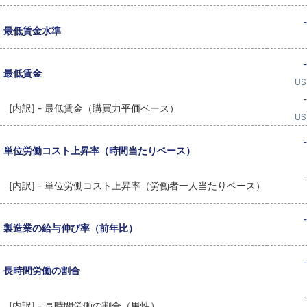
-
最低賃金水準
-
最低賃金
US
-
[内訳] - 最低賃金（購買力平価ベース）
US
-
単位労働コスト上昇率（時間当たりベース）
-
[内訳] - 単位労働コスト上昇率（労働者一人当たりベース）
-
製造業の給与伸び率（前年比）
-
長時間労働の割合
-
[内訳] - 長時間労働の割合（男性）