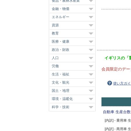
食品・農林水産業
金融・物価
エネルギー
資源
教育
医療・健康
政治・財政
イギリスの「
人口
労働
会員限定のデー
生活・福祉
文化・観光
使い方ガイ
国土・地理
環境・温暖化
科学・技術
自動車 生産台数
[内訳] - 乗用車
[内訳] - 商用車