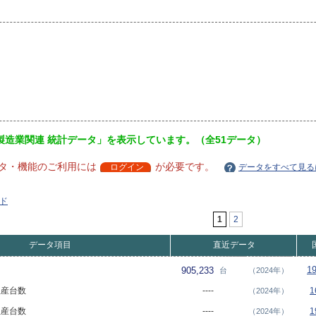
製造業関連 統計データ」を表示しています。（全51データ）
タ・機能のご利用には
が必要です。
ログイン
データをすべて見る
ド
1
2
データ項目
直近データ
1
905,233
台
（2024年）
 生産台数
----
1
（2024年）
 生産台数
----
1
（2024年）