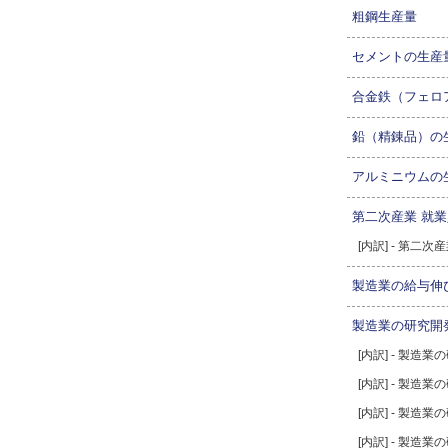
粗鋼生産量
セメントの生産
合金鉄（フェロ
鉛（精錬品）の
アルミニウムの
第二次産業 就
[内訳] - 第二
製造業の給与伸
製造業の研究開
[内訳] - 製造
[内訳] - 製造
[内訳] - 製造
[内訳] - 製造