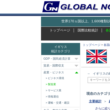
世界170ヵ国以上、1,600
トップページ
国際比較統計
各
トップページ
>
各国
イギリス
統計カテゴリ
GDP・国民経済計算
貿易・国際収支
産業・ビジネス
-- イギリスの
ビジネス環境
製造業
サービス業
現在のカテゴ
情報通信
主要統計
＞
運輸・交通・建設
さらに絞り