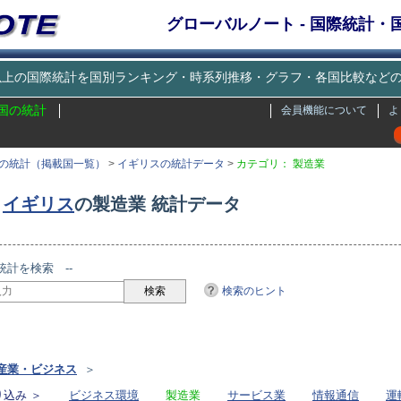
グローバルノート - 国際統計
種類以上の国際統計を国別ランキング・時系列推移・グラフ・各国比較な
国の統計
会員機能について
よ
の統計（掲載国一覧）
>
イギリスの統計データ
>
カテゴリ： 製造業
イギリス
の製造業 統計データ
統計を検索 --
検索のヒント
リ
産業・ビジネス
＞
込み ＞
ビジネス環境
製造業
サービス業
情報通信
運