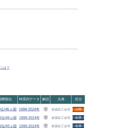
には？
国際順位
時系列データ
解説
出典
区分
9位/46ヵ国
1999-2024年
公開
各国自工会等
6位/46ヵ国
1999-2024年
会員
各国自工会等
9位/45ヵ国
1999-2024年
会員
各国自工会等