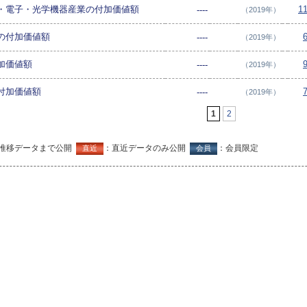
・電子・光学機器産業の付加価値額
1
----
（2019年）
の付加価値額
----
（2019年）
加価値額
----
（2019年）
付加価値額
----
（2019年）
1
2
推移データまで公開
：直近データのみ公開
：会員限定
直近
会員