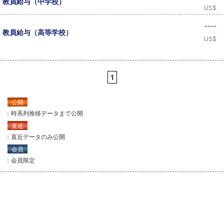
教員給与（中学校）
US$
----
教員給与（高等学校）
US$
1
公開
：時系列推移データまで公開
直近
：直近データのみ公開
会員
：会員限定