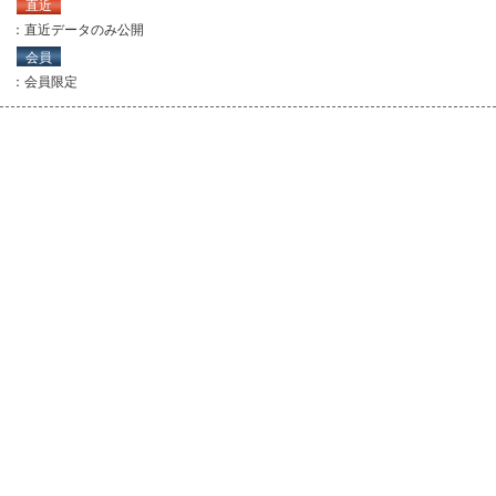
直近
：直近データのみ公開
会員
：会員限定