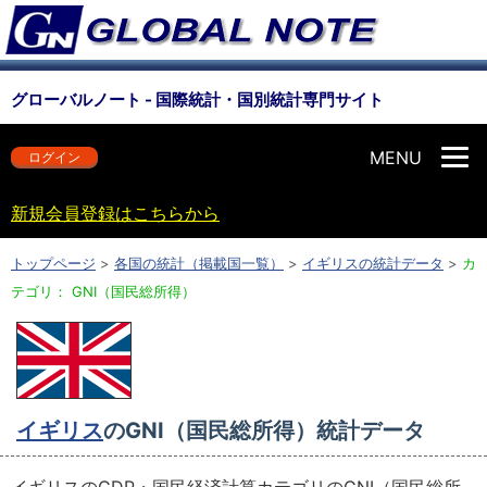
グローバルノート - 国際統計・国別統計専門サイト
MENU
ログイン
新規会員登録はこちらから
トップページ
>
各国の統計（掲載国一覧）
>
イギリスの統計データ
>
カ
テゴリ： GNI（国民総所得）
イギリス
のGNI（国民総所得）統計データ