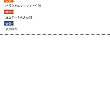
公開
：時系列推移データまで公開
直近
：直近データのみ公開
会員
：会員限定