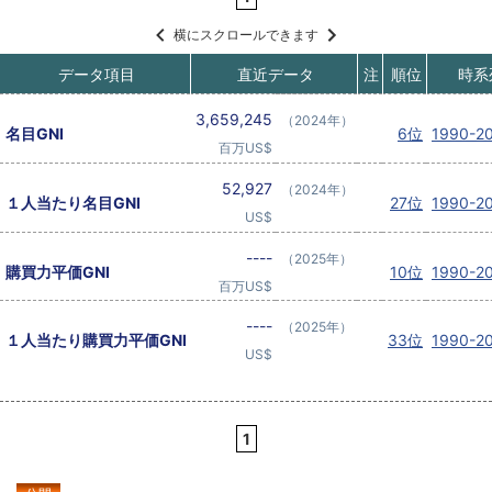
横にスクロールできます
データ項目
直近データ
注
順位
時系
3,659,245
（2024年）
名目GNI
6位
1990-2
百万US$
52,927
（2024年）
１人当たり名目GNI
27位
1990-2
US$
----
（2025年）
購買力平価GNI
10位
1990-2
百万US$
----
（2025年）
１人当たり購買力平価GNI
33位
1990-2
US$
1