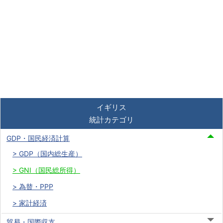
イギリス
統計カテゴリ
GDP・国民経済計算
GDP（国内総生産）
GNI（国民総所得）
為替・PPP
家計経済
貿易・国際収支