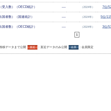
（受入数）（OECD統計）
7位/
----
（2024年）
出国者数）（国連統計）
5位/1
----
（2024年）
出国者数）（OECD統計）
3位/
----
（2024年）
1
推移データまで公開
：直近データのみ公開
：会員限定
直近
会員