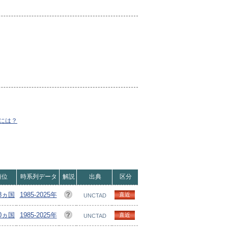
には？
順位
時系列データ
解説
出典
区分
98ヵ国
1985-2025年
直近
UNCTAD
00ヵ国
1985-2025年
直近
UNCTAD