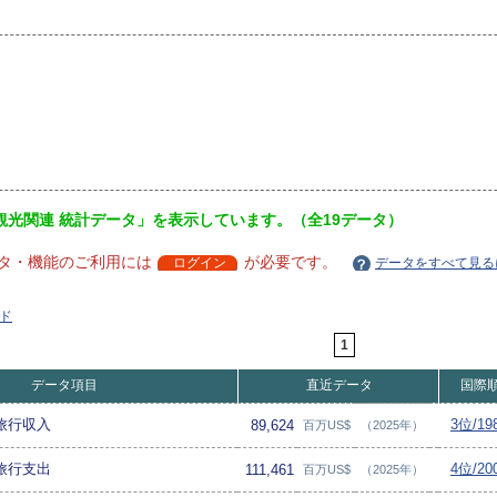
観光関連 統計データ」を表示しています。（全19データ）
タ・機能のご利用には
が必要です。
ログイン
データをすべて見る
ド
1
データ項目
直近データ
国際
 旅行収入
3位/1
89,624
百万US$
（2025年）
 旅行支出
4位/2
111,461
百万US$
（2025年）