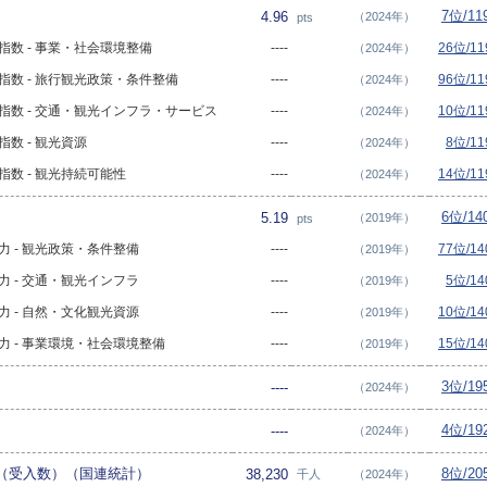
7位/1
4.96
（2024年）
pts
発指数 - 事業・社会環境整備
----
26位/1
（2024年）
開発指数 - 旅行観光政策・条件整備
----
96位/1
（2024年）
開発指数 - 交通・観光インフラ・サービス
----
10位/1
（2024年）
発指数 - 観光資源
----
8位/1
（2024年）
発指数 - 観光持続可能性
----
14位/1
（2024年）
6位/1
5.19
（2019年）
pts
争力 - 観光政策・条件整備
----
77位/1
（2019年）
争力 - 交通・観光インフラ
----
5位/1
（2019年）
争力 - 自然・文化観光資源
----
10位/1
（2019年）
争力 - 事業環境・社会環境整備
----
15位/1
（2019年）
3位/1
----
（2024年）
4位/1
----
（2024年）
（受入数）（国連統計）
8位/2
38,230
千人
（2024年）