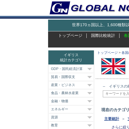
世界170ヵ国以上、1,600
トップページ
国際比較統計
各
トップページ
>
各国
イギリス
統計カテゴリ
GDP・国民経済計算
貿易・国際収支
産業・ビジネス
-- イギリスの
食品・農林水産業
金融・物価
エネルギー
現在のカテゴ
資源
主要統計
＞
教育
さらに絞り