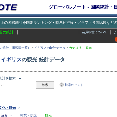
グローバルノート - 国際統計
種類以上の国際統計を国別ランキング・時系列推移・グラフ・各国比較な
国の統計
会員機能について
よ
の統計（掲載国一覧）
>
イギリスの統計データ
>
カテゴリ： 観光
イギリス
の観光 統計データ
統計を検索 --
検索のヒント
リ
文化・観光
＞
込み ＞
興業・娯楽
観光