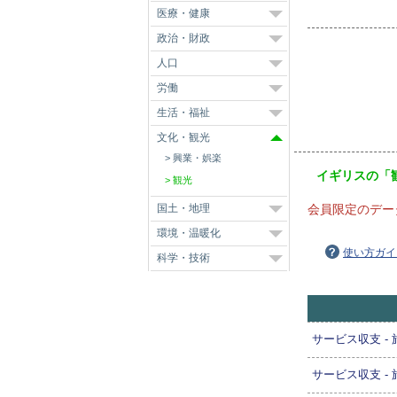
医療・健康
政治・財政
人口
労働
生活・福祉
文化・観光
興業・娯楽
イギリスの「
観光
国土・地理
会員限定のデー
環境・温暖化
使い方ガイ
科学・技術
サービス収支 -
サービス収支 -