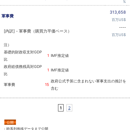
%
313,658
軍事費
百万US$
----
[内訳] - 軍事費（購買力平価ベース）
百万US$
注）
基礎的財政収支対GDP
1
IMF推定値
比
政府総債務残高対GDP
1
IMF推定値
比
政府公式予算に含まれない軍事支出の推計を
軍事費
15
含む
1
2
公開
：時系列推移データまで公開