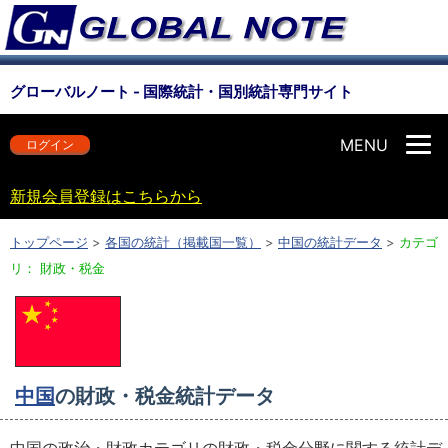
グローバルノート - 国際統計・国別統計専門サイト
MENU
ログイン
新規会員登録はこちらから
トップページ
>
各国の統計（掲載国一覧）
>
中国の統計データ
>
カテゴ
リ： 財政・税金
中国
の財政・税金統計データ