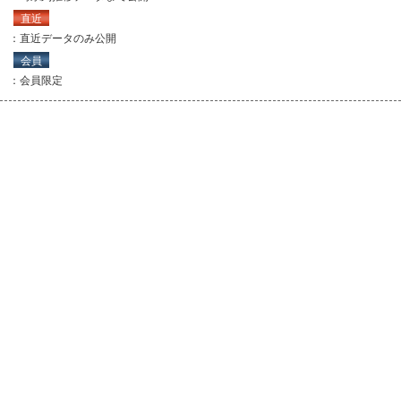
直近
：直近データのみ公開
会員
：会員限定