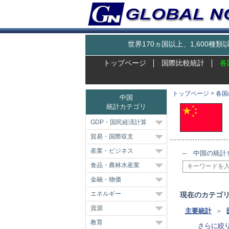
世界170ヵ国以上、1,600
トップページ
国際比較統計
各
トップページ
>
各国
中国
統計カテゴリ
GDP・国民経済計算
貿易・国際収支
産業・ビジネス
-- 中国の統計
食品・農林水産業
金融・物価
エネルギー
現在のカテゴ
資源
主要統計
＞
教育
さらに絞り