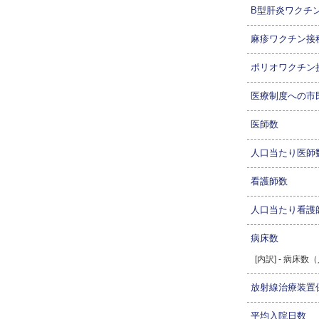
B型肝炎ワクチ
麻疹ワクチン接
ポリオワクチン
医療制度への市
医師数
人口当たり医師
看護師数
人口当たり看護
病床数
[内訳] - 病床
放射線治療装置
平均入院日数