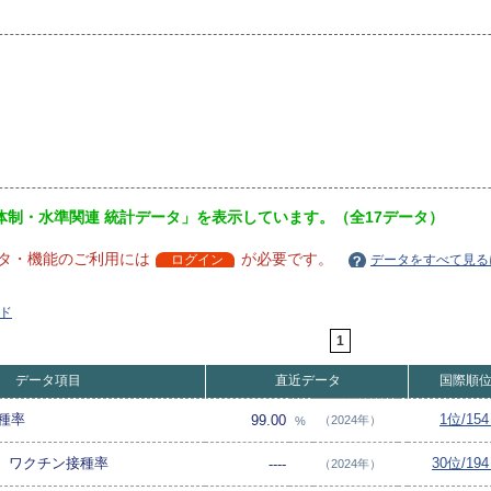
体制・水準関連 統計データ」を表示しています。（全17データ）
タ・機能のご利用には
が必要です。
ログイン
データをすべて見る
ド
1
データ項目
直近データ
国際順
種率
1位/15
99.00
（2024年）
%
合）ワクチン接種率
30位/19
----
（2024年）