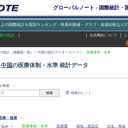
グローバルノート - 国際統計
種類以上の国際統計を国別ランキング・時系列推移・グラフ・各国比較な
国の統計
会員機能について
よ
の統計（掲載国一覧）
>
中国の統計データ
>
カテゴリ： 医療体制・水準
中国
の医療体制・水準 統計データ
を検索 --
検索のヒント
リ
医療・健康
＞
込み ＞
医療体制・水準
医療費
病気・感染症
出生・寿命