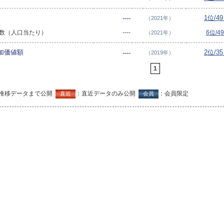
1位/4
----
（2021年）
患者数（人口当たり）
----
6位/4
（2021年）
加価値額
2位/3
----
（2019年）
1
推移データまで公開
：直近データのみ公開
：会員限定
直近
会員