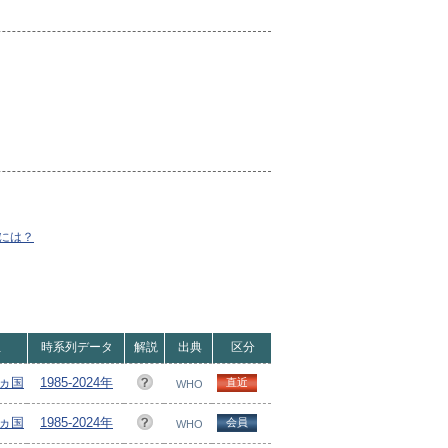
には？
位
時系列データ
解説
出典
区分
4ヵ国
1985-2024年
直近
WHO
4ヵ国
1985-2024年
会員
WHO