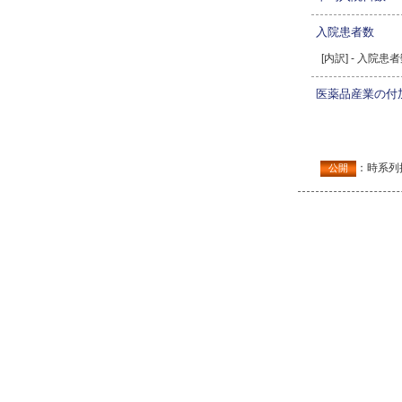
入院患者数
[内訳] - 入院
医薬品産業の付
：時系列
公開