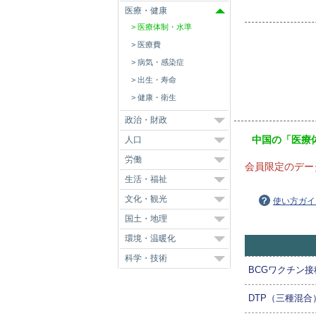
医療・健康
医療体制・水準
医療費
病気・感染症
出生・寿命
健康・衛生
政治・財政
中国の「医療
人口
労働
会員限定のデー
生活・福祉
文化・観光
使い方ガイ
国土・地理
環境・温暖化
科学・技術
BCGワクチン接
DTP（三種混