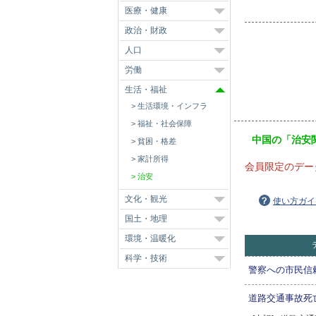
医療・健康
政治・財政
人口
労働
生活・福祉
生活環境・インフラ
福祉・社会保障
中国の「治安
貧困・格差
家計所得
会員限定のデー
治安
文化・観光
使い方ガイ
国土・地理
環境・温暖化
科学・技術
警察への市民信
道路交通事故死