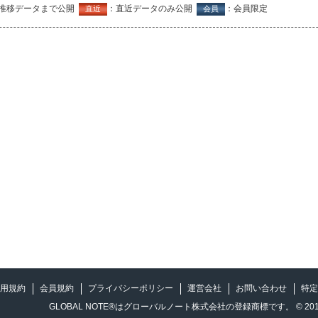
推移データまで公開
：直近データのみ公開
：会員限定
直近
会員
用規約
会員規約
プライバシーポリシー
運営会社
お問い合わせ
特定
GLOBAL NOTE®はグローバルノート株式会社の登録商標です。 © 2012-2026 GL