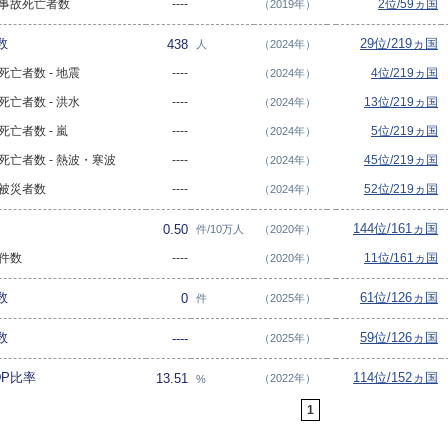
交通事故死亡者数
----
2位/59ヵ国
（2019年）
数
29位/219ヵ国
438
人
（2024年）
害死亡者数 - 地震
----
4位/219ヵ国
（2024年）
害死亡者数 - 洪水
----
13位/219ヵ国
（2024年）
死亡者数 - 嵐
----
5位/219ヵ国
（2024年）
害死亡者数 - 熱波・寒波
----
45位/219ヵ国
（2024年）
害被災者数
----
52位/219ヵ国
（2024年）
144位/161ヵ国
0.50
件/10万人
（2020年）
生件数
----
11位/161ヵ国
（2020年）
数
61位/126ヵ国
0
件
（2025年）
数
59位/126ヵ国
----
（2025年）
P比率
114位/152ヵ国
13.51
（2022年）
%
1