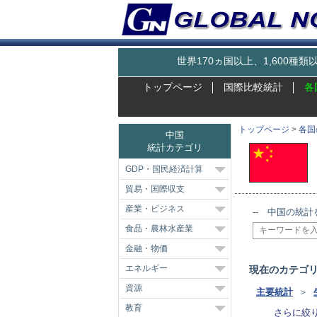
世界170ヵ国以上、1,600
トップページ
国際比較統計
各
トップページ
>
各国
中国
統計カテゴリ
GDP・国民経済計算
貿易・国際収支
産業・ビジネス
-- 中国の統計
食品・農林水産業
金融・物価
エネルギー
現在のカテゴ
資源
主要統計
＞
教育
さらに絞り