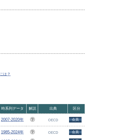
には？
時系列データ
解説
出典
区分
2007-2020年
会員
OECD
1985-2024年
会員
OECD