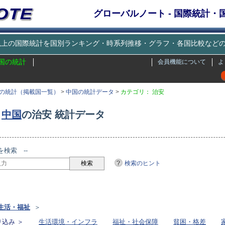
グローバルノート - 国際統計
種類以上の国際統計を国別ランキング・時系列推移・グラフ・各国比較な
国の統計
会員機能について
よ
の統計（掲載国一覧）
>
中国の統計データ
>
カテゴリ： 治安
中国
の治安 統計データ
を検索 --
検索のヒント
リ
生活・福祉
＞
込み ＞
生活環境・インフラ
福祉・社会保障
貧困・格差