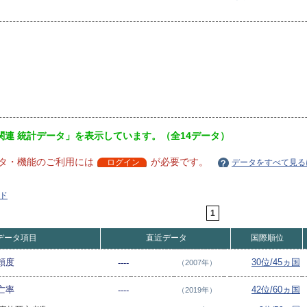
関連 統計データ」を表示しています。（全14データ）
タ・機能のご利用には
が必要です。
ログイン
データをすべて見る
ド
1
データ項目
直近データ
国際順位
頼度
30位/45ヵ国
----
（2007年）
亡率
42位/60ヵ国
----
（2019年）