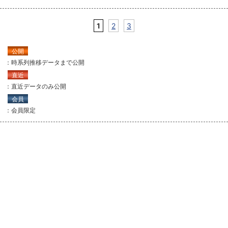
1
2
3
公開
：時系列推移データまで公開
直近
：直近データのみ公開
会員
：会員限定