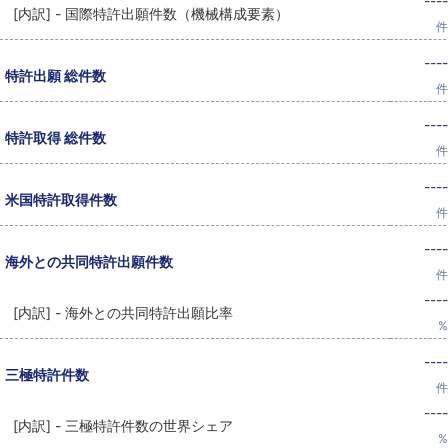
----
[内訳] - 国際特許出願件数（機械構成要素）
件
----
特許出願 総件数
件
----
特許取得 総件数
件
----
米国特許取得件数
件
----
海外との共同特許出願件数
件
----
[内訳] - 海外との共同特許出願比率
%
----
三極特許件数
件
----
[内訳] - 三極特許件数の世界シェア
%