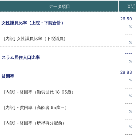
データ項目
直近
26.50
女性議員比率（上院・下院合計）
%
----
[内訳] 女性議員比率（下院議員）
%
----
スラム居住人口比率
%
28.83
貧困率
%
----
[内訳] - 貧困率（勤労世代 18-65歳）
%
----
[内訳] - 貧困率（高齢者 65歳～）
%
----
[内訳] - 貧困率（所得再分配前）
%
----