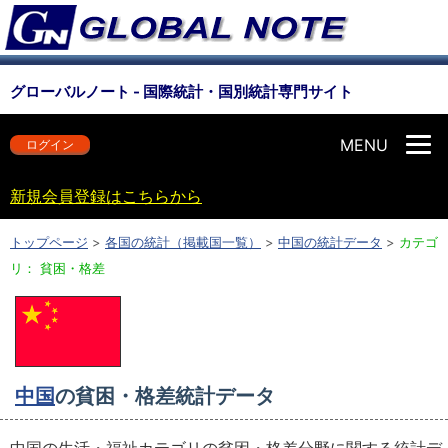
グローバルノート - 国際統計・国別統計専門サイト
MENU
ログイン
新規会員登録はこちらから
トップページ
>
各国の統計（掲載国一覧）
>
中国の統計データ
>
カテゴ
リ： 貧困・格差
中国
の貧困・格差統計データ