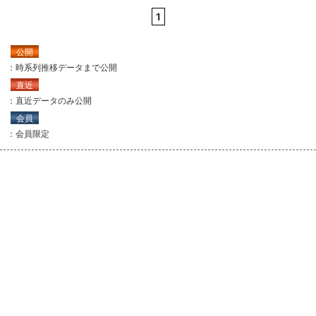
1
公開
：時系列推移データまで公開
直近
：直近データのみ公開
会員
：会員限定