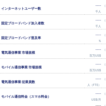
----
（
インターネットユーザー数
千人
----
（
固定ブロードバンド加入者数
千人
----
（
固定ブロードバンド普及率
%
----
（
電気通信事業 市場規模
百万US$
----
（
モバイル通信事業 市場規模
百万US$
----
（
電気通信事業 従業員数
人（FTE）
----
（
モバイル通信料金（スマホ料金）
US$/月
----
（