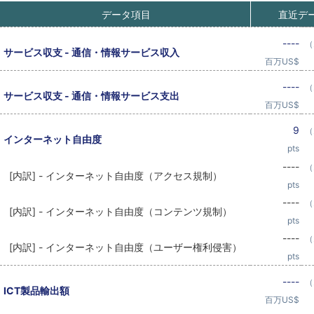
データ項目
直近デ
----
（
サービス収支 - 通信・情報サービス収入
百万US$
----
（
サービス収支 - 通信・情報サービス支出
百万US$
9
（
インターネット自由度
pts
----
（
[内訳] - インターネット自由度（アクセス規制）
pts
----
（
[内訳] - インターネット自由度（コンテンツ規制）
pts
----
（
[内訳] - インターネット自由度（ユーザー権利侵害）
pts
----
（
ICT製品輸出額
百万US$