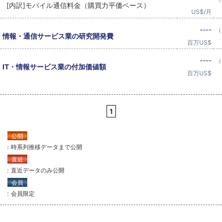
[内訳]モバイル通信料金（購買力平価ベース）
US$/月
----
（
情報・通信サービス業の研究開発費
百万US$
----
（
IT・情報サービス業の付加価値額
百万US$
1
公開
：時系列推移データまで公開
直近
：直近データのみ公開
会員
：会員限定