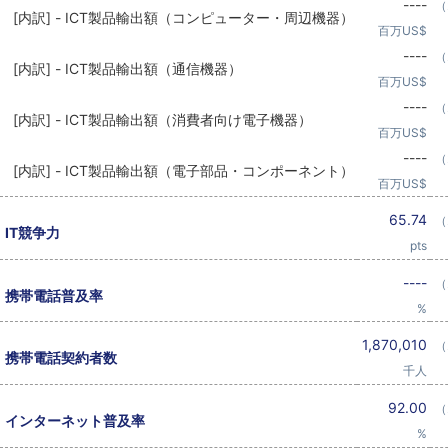
----
（
[内訳] - ICT製品輸出額（コンピューター・周辺機器）
百万US$
----
（
[内訳] - ICT製品輸出額（通信機器）
百万US$
----
（
[内訳] - ICT製品輸出額（消費者向け電子機器）
百万US$
----
（
[内訳] - ICT製品輸出額（電子部品・コンポーネント）
百万US$
65.74
（
IT競争力
pts
----
（
携帯電話普及率
%
1,870,010
（
携帯電話契約者数
千人
92.00
（
インターネット普及率
%