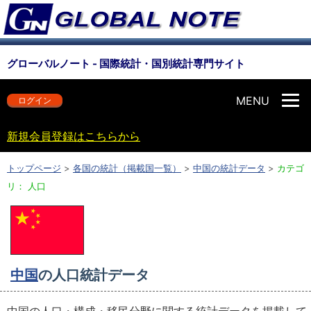
グローバルノート - 国際統計・国別統計専門サイト
MENU
ログイン
新規会員登録はこちらから
トップページ
>
各国の統計（掲載国一覧）
>
中国の統計データ
>
カテゴ
リ： 人口
中国
の人口統計データ