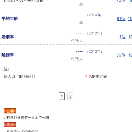
[内訳] - 男性平均寿命
70位
1
歳
----
（2024年）
平均年齢
61位
1
歳
----
（2012年）
婚姻率
1位
1
件/千人
----
（2012年）
離婚率
30位
1
件/千人
注）
総人口（IMF統計）
1
IMF推定値
1
2
公開
：時系列推移データまで公開
直近
：直近データのみ公開