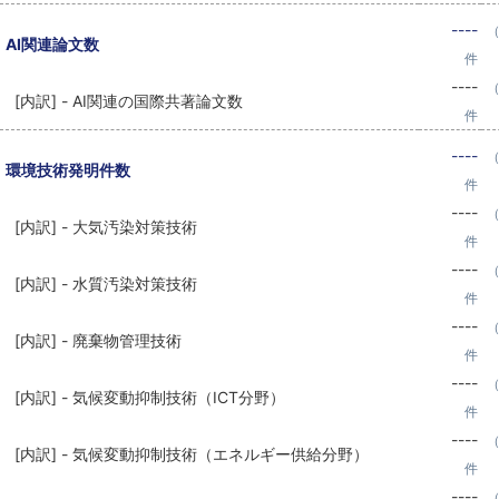
----
（
AI関連論文数
件
----
（
[内訳] - AI関連の国際共著論文数
件
----
（
環境技術発明件数
件
----
（
[内訳] - 大気汚染対策技術
件
----
（
[内訳] - 水質汚染対策技術
件
----
（
[内訳] - 廃棄物管理技術
件
----
（
[内訳] - 気候変動抑制技術（ICT分野）
件
----
（
[内訳] - 気候変動抑制技術（エネルギー供給分野）
件
----
（