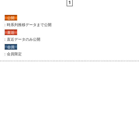
1
公開
：時系列推移データまで公開
直近
：直近データのみ公開
会員
：会員限定