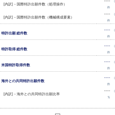
----
（
[内訳] - 国際特許出願件数（処理操作）
件
----
（
[内訳] - 国際特許出願件数（機械構成要素）
件
----
（
特許出願 総件数
件
----
（
特許取得 総件数
件
----
（
米国特許取得件数
件
----
（
海外との共同特許出願件数
件
----
（
[内訳] - 海外との共同特許出願比率
%