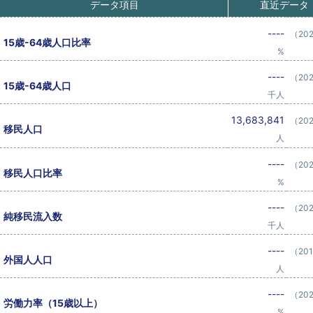
データ項目
直近データ
----
（20
15歳-64歳人口比率
%
----
（20
15歳-64歳人口
千人
13,683,841
（20
移民人口
人
----
（20
移民人口比率
%
----
（20
純移民流入数
千人
----
（20
外国人人口
人
----
（20
労働力率（15歳以上）
%