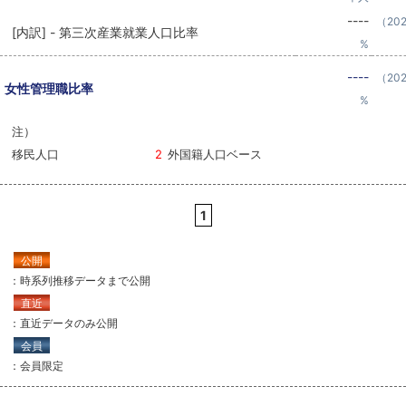
----
（20
[内訳] - 第三次産業就業人口比率
%
----
（20
女性管理職比率
%
注）
移民人口
2
外国籍人口ベース
1
公開
：時系列推移データまで公開
直近
：直近データのみ公開
会員
：会員限定