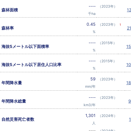
----
（2023年）
森林面積
1
千ha
0.45
（2023年）
1
森林率
2
%
----
（2015年）
海抜5メートル以下面積率
1
%
----
（2015年）
海抜5メートル以下居住人口比率
1
%
59
（2023年）
年間降水量
1
mm/年
----
（2023年）
年間降水総量
km3/年
1,301
（2024年）
自然災害死亡者数
人
----
（2024年）