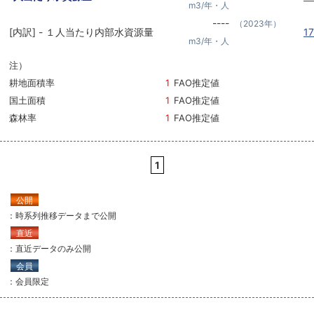
m3/年・人
----
（2023年）
[内訳] - １人当たり内部水資源量
1
m3/年・人
注）
耕地面積率
1
FAO推定値
国土面積
1
FAO推定値
森林率
1
FAO推定値
1
公開
：時系列推移データまで公開
直近
：直近データのみ公開
会員
：会員限定