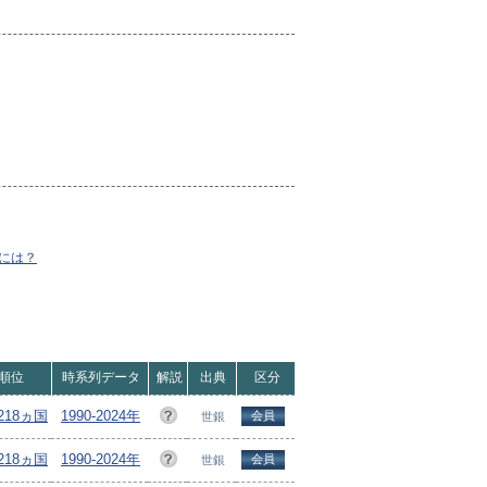
には？
順位
時系列データ
解説
出典
区分
218ヵ国
1990-2024年
会員
世銀
/218ヵ国
1990-2024年
会員
世銀