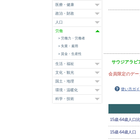
医療・健康
政治・財政
人口
労働
労働力・労働者
失業・雇用
賃金・生産性
サウジアラビ
生活・福祉
文化・観光
会員限定のデー
国土・地理
使い方ガイ
環境・温暖化
科学・技術
15歳-64歳人口
15歳-64歳人口