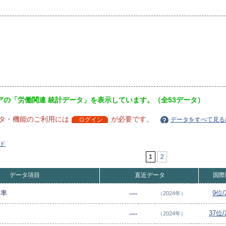
アの「労働関連 統計データ」を表示しています。（全53データ）
タ・機能のご利用には
が必要です。
ログイン
データをすべて見る
ド
1
2
データ項目
直近データ
国際
比率
9位/
----
（2024年）
37位
----
（2024年）