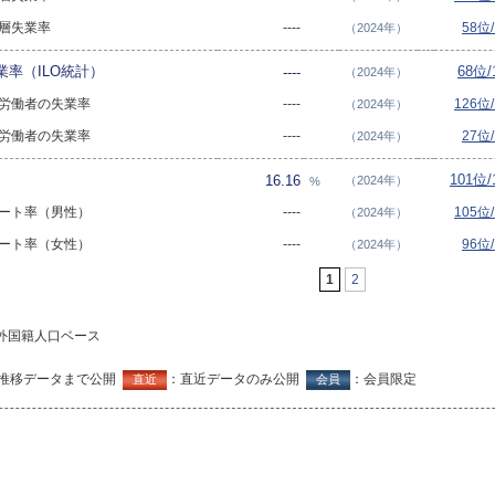
年層失業率
----
58位
（2024年）
率（ILO統計）
68位
----
（2024年）
大卒労働者の失業率
----
126位
（2024年）
大卒労働者の失業率
----
27位
（2024年）
101位
16.16
（2024年）
%
のニート率（男性）
----
105位
（2024年）
のニート率（女性）
----
96位
（2024年）
1
2
外国籍人口ベース
推移データまで公開
：直近データのみ公開
：会員限定
直近
会員