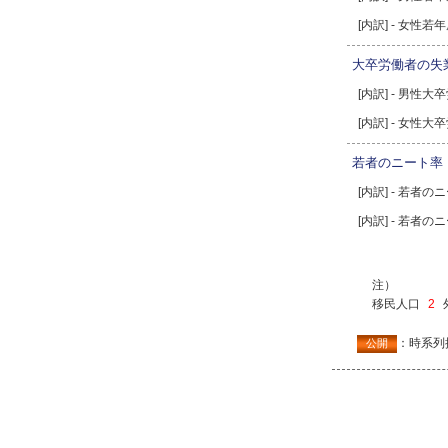
[内訳] - 女性若
大卒労働者の失業
[内訳] - 男性
[内訳] - 女性
若者のニート率
[内訳] - 若者
[内訳] - 若者
注）
移民人口
2
：時系列
公開