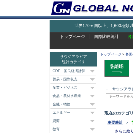
世界170ヵ国以上、1,600
トップページ
国際比較統計
各
トップページ
>
各国
サウジアラビア
統計カテゴリ
GDP・国民経済計算
貿易・国際収支
産業・ビジネス
-- サウジアラ
食品・農林水産業
金融・物価
エネルギー
現在のカテゴ
資源
主要統計
＞
教育
さらに絞り