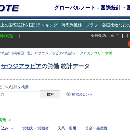
グローバルノート - 国際統計
種類以上の国際統計を国別ランキング・時系列推移・グラフ・各国比較な
国の統計
会員機能について
よ
の統計（掲載国一覧）
>
サウジアラビアの統計データ
>
カテゴリ： 労働
サウジアラビア
の労働 統計データ
ビアの統計を検索 --
検索のヒント
リ
労働
＞
込み ＞
労働力・労働者
失業・雇用
賃金・生産性