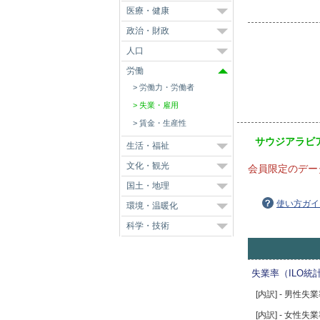
医療・健康
政治・財政
人口
労働
労働力・労働者
失業・雇用
賃金・生産性
サウジアラビ
生活・福祉
文化・観光
会員限定のデー
国土・地理
使い方ガイ
環境・温暖化
科学・技術
失業率（ILO統
[内訳] - 男性失
[内訳] - 女性失