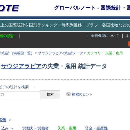
グローバルノート - 国際統計
種類以上の国際統計を国別ランキング・時系列推移・グラフ・各国比較な
国の統計
会員機能について
よ
の統計（掲載国一覧）
>
サウジアラビアの統計データ
>
カテゴリ： 失業・雇用
サウジアラビア
の失業・雇用 統計データ
ビアの統計を検索 --
検索のヒント
リ
労働
＞
込み ＞
労働力・労働者
失業・雇用
賃金・生産性