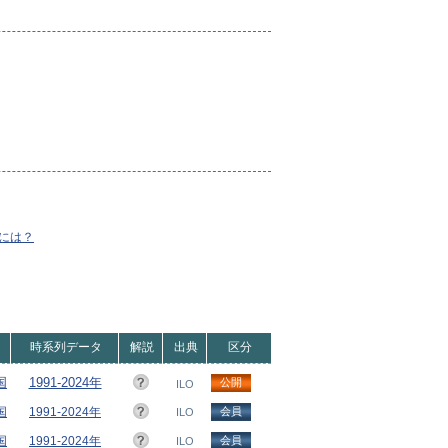
には？
時系列データ
解説
出典
区分
国
1991-2024年
公開
ILO
国
1991-2024年
会員
ILO
国
1991-2024年
会員
ILO