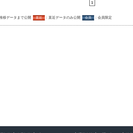
1
推移データまで公開
：直近データのみ公開
：会員限定
直近
会員