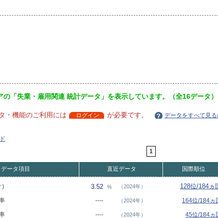
アの「失業・雇用関連 統計データ」を表示しています。（全16データ）
タ・機能のご利用には
が必要です。
ログイン
データをすべて見る
ド
1
データ項目
直近データ
国際順位
計）
128位/184ヵ
3.52
（2024年）
%
業率
----
164位/184ヵ
（2024年）
業率
----
45位/184ヵ
（2024年）